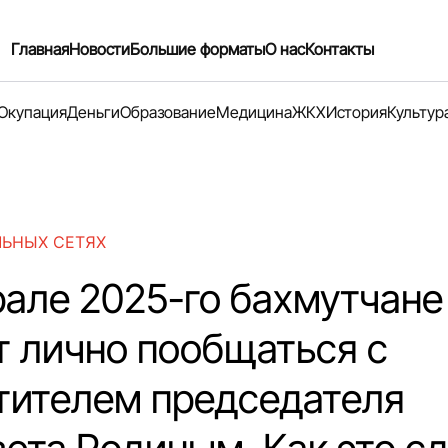
Главная
Новости
Большие форматы
О нас
Контакты
Окупация
Деньги
Образование
Медицина
ЖКХ
История
Культур
ЛЬНЫХ СЕТЯХ
рале 2025-го бахмутчане
т лично пообщаться с
тителем председателя