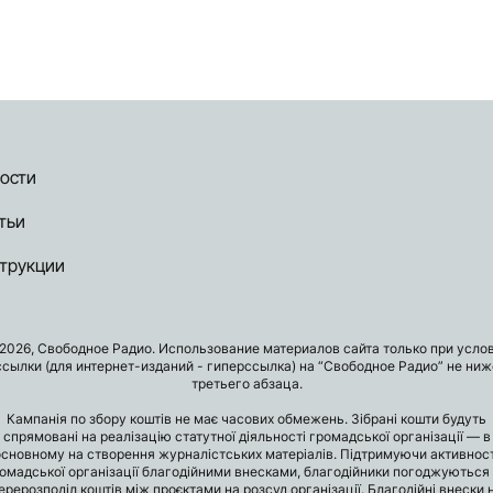
ости
тьи
трукции
2026, Свободное Радио. Использование материалов сайта только при усло
ссылки (для интернет-изданий - гиперссылка) на “Свободное Радио” не ниж
третьего абзаца.
Кампанія по збору коштів не має часових обмежень. Зібрані кошти будуть
спрямовані на реалізацію статутної діяльності громадської організації — в
основному на створення журналістських матеріалів. Підтримуючи активност
омадської організації благодійними внесками, благодійники погоджуються
ерерозподіл коштів між проєктами на розсуд організації. Благодійні внески 