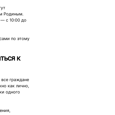
гут
ем Родиным.
 — с 10:00 до
сами по этому
ться к
 все граждане
но как лично,
ки одного
ения,