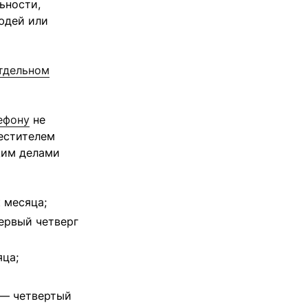
ьности,
юдей или
тдельном
ефону
не
местителем
щим делами
 месяца;
ервый четверг
яца;
 — четвертый