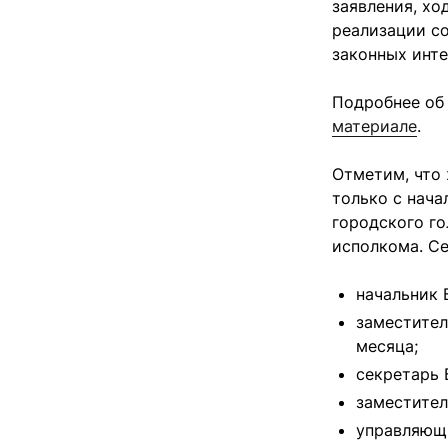
заявления, хо
реализации с
законных инте
Подробнее об
материале
.
Отметим, что
только с нача
городского г
исполкома. Се
начальник 
заместител
месяца;
секретарь 
заместител
управляющи