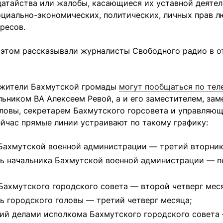
датайства или жалобы, касающиеся их уставной деятел
оциально-экономических, политических, личных прав л
ресов.
 этом рассказывали журналисты Свободного радио
в о
 жители Бахмутской громады
могут пообщаться по тел
льником ВА Алексеем Ревой, а и его заместителем, за
оловы, секретарем Бахмутского горсовета и управляю
йчас прямые линии устраивают по такому графику:
Бахмутской военной администрации — третий вторник
ь начальника Бахмутской военной администрации — п
Бахмутского городского совета — второй четверг мес
ь городского головы — третий четверг месяца;
й делами исполкома Бахмутского городского совета