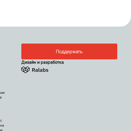
Поддержать
Дизайн и разработка
вии
е
і
 на
не