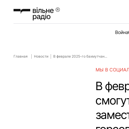
Война
Главная
Новости
В феврале 2025-го бахмутчан...
МЫ В СОЦИА
В фев
смогу
замес