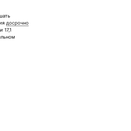
шать
ния
досрочно
 17,1
ельном