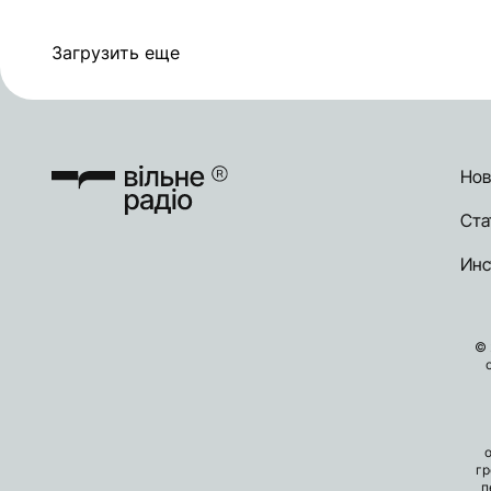
Загрузить еще
Нов
Ста
Инс
© 
гр
п