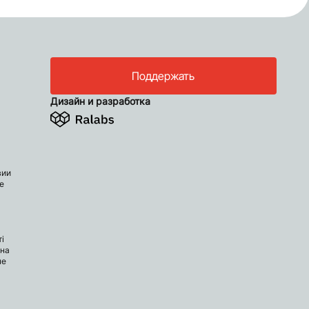
Поддержать
Дизайн и разработка
вии
е
і
 на
не