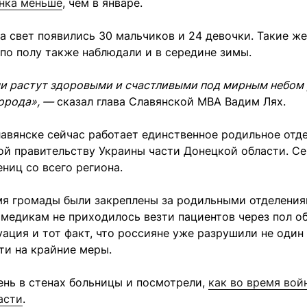
енка меньше
, чем в январе.
на свет появились 30 мальчиков и 24 девочки. Такие ж
по полу также наблюдали и в середине зимы.
и растут здоровыми и счастливыми под мирным небом
орода», —
сказал глава Славянской МВА Вадим Лях.
авянске сейчас работает единственное родильное отд
й правительству Украины части Донецкой области. Се
ниц со всего региона.
мя громады были закреплены за родильными отделения
медикам не приходилось везти пациентов через пол о
ация и тот факт, что россияне уже разрушили не один
ти на крайние меры.
ень в стенах больницы и посмотрели,
как во время вой
асти
.