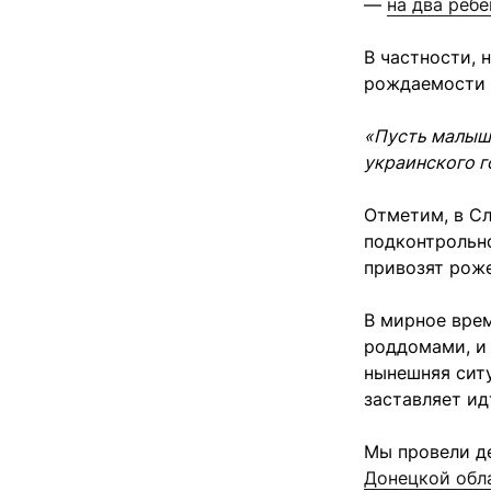
—
на два реб
В частности, 
рождаемости 
«Пусть малыш
украинского г
Отметим, в Сл
подконтрольно
привозят роже
В мирное вре
роддомами, и 
нынешняя ситу
заставляет ид
Мы провели д
Донецкой обл