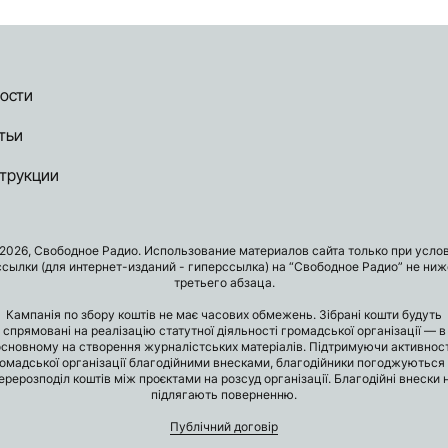
ости
тьи
трукции
2026, Свободное Радио. Использование материалов сайта только при усло
ссылки (для интернет-изданий - гиперссылка) на “Свободное Радио” не ниж
третьего абзаца.
Кампанія по збору коштів не має часових обмежень. Зібрані кошти будуть
спрямовані на реалізацію статутної діяльності громадської організації — в
основному на створення журналістських матеріалів. Підтримуючи активност
омадської організації благодійними внесками, благодійники погоджуються
ерерозподіл коштів між проєктами на розсуд організації. Благодійні внески 
підлягають поверненню.
Публічний договір