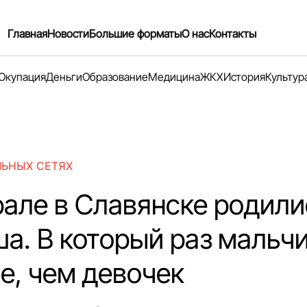
Главная
Новости
Большие форматы
О нас
Контакты
Окупация
Деньги
Образование
Медицина
ЖКХ
История
Культур
ЛЬНЫХ СЕТЯХ
рале в Славянске родили
а. В который раз мальч
е, чем девочек