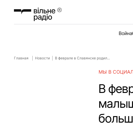
Война
Главная
Новости
В феврале в Славянске родил...
МЫ В СОЦИА
В фев
малыш
больш