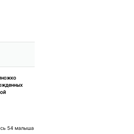
емножко
рожденных
ной
ись 54 малыша