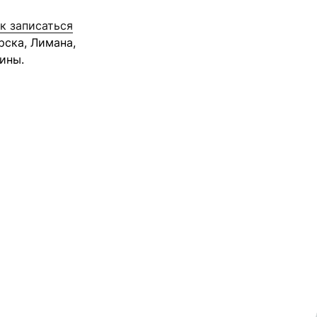
к записаться
рска, Лимана,
ины.