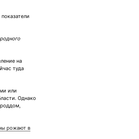
е показатели
 родного
еление на
йчас туда
ми или
бласти. Однако
 роддом,
ны рожают в