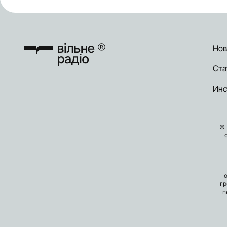
Нов
Ста
Инс
© 
гр
п