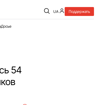
UA
Поддержать
а
Досье
сь 54
иков