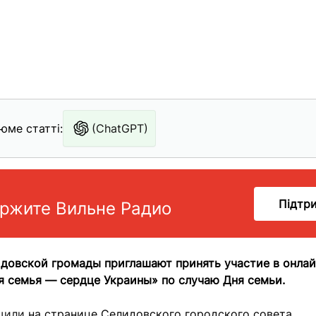
юме статті:
(ChatGPT)
Підтр
ржите Вильне Радио
идовской громады приглашают принять участие в онла
я семья — сердце Украины» по случаю Дня семьи.
щили
на странице Селидовского городского совета.