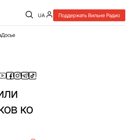
UA
Поддержать Вильне Радио
а
Досье
или
ков ко