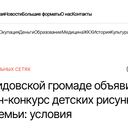
ая
Новости
Большие форматы
О нас
Контакты
Окупация
Деньги
Образование
Медицина
ЖКХ
История
Культур
ЛЬНЫХ СЕТЯХ
идовской громаде объяв
н-конкурс детских рисун
емьи: условия