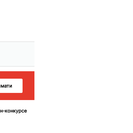
имати
йн-конкурсе