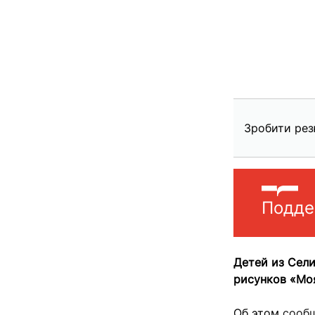
Зробити рез
Подде
Детей из Сел
рисунков «Мо
Об этом
сооб