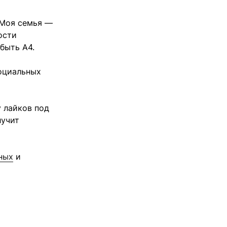
«Моя семья —
ости
быть А4.
социальных
у лайков под
лучит
ных
и