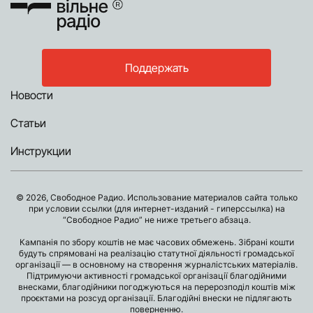
Поддержать
Новости
Статьи
Инструкции
© 2026, Свободное Радио. Использование материалов сайта только
при условии ссылки (для интернет-изданий - гиперссылка) на
“Свободное Радио” не ниже третьего абзаца.
Кампанія по збору коштів не має часових обмежень. Зібрані кошти
будуть спрямовані на реалізацію статутної діяльності громадської
організації — в основному на створення журналістських матеріалів.
Підтримуючи активності громадської організації благодійними
внесками, благодійники погоджуються на перерозподіл коштів між
проєктами на розсуд організації. Благодійні внески не підлягають
поверненню.