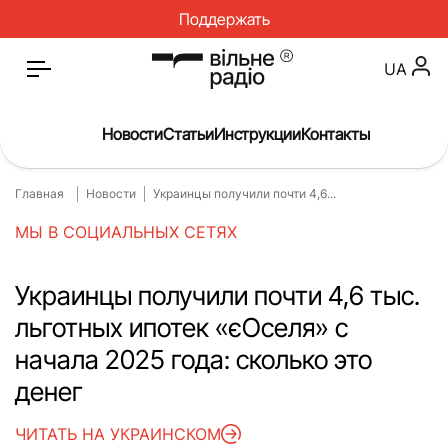
Поддержать
UA
Новости
Статьи
Инструкции
Контакты
Главная
Новости
Украинцы получили почти 4,6...
Главная
Новости
МЫ В СОЦИАЛЬНЫХ СЕТЯХ
Статьи
Медицина
О нас
Инструкции
Украинцы получили почти 4,6 тыс.
льготных ипотек «єОселя» с
Спорт
Интервью
начала 2025 года: сколько это
Досье
Репортаж
денег
Блог
Проекты
ЧИТАТЬ НА УКРАИНСКОМ
Спецпроекты
Архив проектов