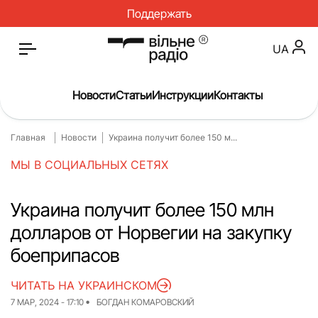
Поддержать
UA
Новости
Статьи
Инструкции
Контакты
Главная
Новости
Украина получит более 150 м...
Главная
Новости
МЫ В СОЦИАЛЬНЫХ СЕТЯХ
Статьи
Медицина
О нас
Инструкции
Украина получит более 150 млн
долларов от Норвегии на закупку
Спорт
Интервью
боеприпасов
Досье
Репортаж
ЧИТАТЬ НА УКРАИНСКОМ
Блог
Проекты
7 МАР, 2024 - 17:10
БОГДАН КОМАРОВСКИЙ
Спецпроекты
Архив проектов