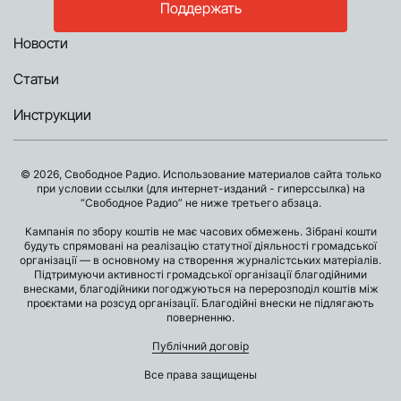
Поддержать
Новости
Статьи
Инструкции
© 2026, Свободное Радио. Использование материалов сайта только
при условии ссылки (для интернет-изданий - гиперссылка) на
“Свободное Радио” не ниже третьего абзаца.
Кампанія по збору коштів не має часових обмежень. Зібрані кошти
будуть спрямовані на реалізацію статутної діяльності громадської
організації — в основному на створення журналістських матеріалів.
Підтримуючи активності громадської організації благодійними
внесками, благодійники погоджуються на перерозподіл коштів між
проєктами на розсуд організації. Благодійні внески не підлягають
поверненню.
Публічний договір
Все права защищены