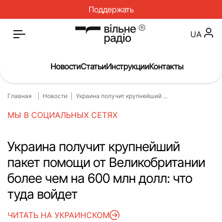
Поддержать
UA
Новости
Статьи
Инструкции
Контакты
Главная
Новости
Украина получит крупнейший ...
Главная
Новости
МЫ В СОЦИАЛЬНЫХ СЕТЯХ
Статьи
Медицина
О нас
Инструкции
Украина получит крупнейший
пакет помощи от Великобритании
Спорт
Интервью
более чем на 600 млн долл: что
Досье
Репортаж
туда войдет
Блог
Проекты
ЧИТАТЬ НА УКРАИНСКОМ
Спецпроекты
Архив проектов