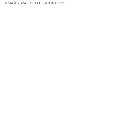
11 МАЙ, 2024 - 18:39
АЛІНА СПРУТ
Команда
Авторы
Редакционная
политика