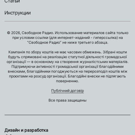
Статьи
Инструкции
© 2026, Свободное Радио. Использование материалов сайта только
при условии ссылки (для интернет-изданий - гиперссылка) на
“Свободное Радио” не ниже третьего абзаца.
Кампанія по збору коштів не має часових обмежень. Зібрані кошти
будуть спрямовані на реалізацію статутної діяльності громадської
організації — в основному на створення журналістських матеріалів.
Підтримуючи активності громадської організації благодійними
внесками, благодійники погоджуються на перерозподіл коштів між
проєктами на розсуд організації. Благодійні внески не підлягають
поверненню.
Публічний договір
Все права защищены
Дизайн и разработка