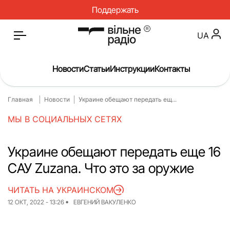
Поддержать
UA
Новости
Статьи
Инструкции
Контакты
Главная
Новости
Украине обещают передать ещ...
Главная
Новости
МЫ В СОЦИАЛЬНЫХ СЕТЯХ
Статьи
Медицина
О нас
Инструкции
Украине обещают передать еще 16
САУ Zuzana. Что это за оружие
Спорт
Интервью
Досье
Репортаж
ЧИТАТЬ НА УКРАИНСКОМ
12 ОКТ, 2022 - 13:26
ЕВГЕНИЙ ВАКУЛЕНКО
Блог
Проекты
Спецпроекты
Архив проектов