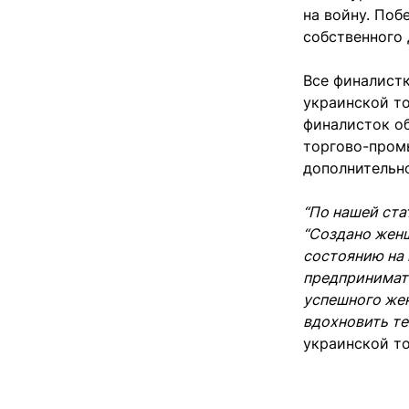
на войну. Поб
собственного 
Все финалист
украинской то
финалисток о
торгово-пром
дополнительно
“По нашей ста
“Создано женщ
состоянию на 
предпринимат
успешного жен
вдохновить те
украинской т