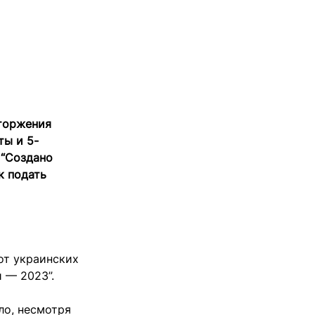
вторжения
ты и 5-
 “Создано
к подать
от украинских
 — 2023”.
ло, несмотря