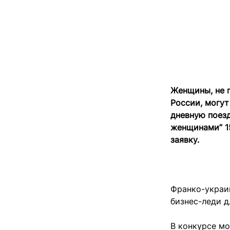
Женщины, не 
России, могут
дневную поезд
женщинами” 15
заявку.
Франко-украи
бизнес-леди д
В конкурсе м