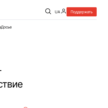
UA
Поддержать
а
Досье
т
ствие