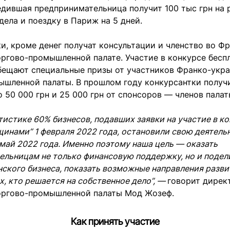
едившая предпринимательница получит 100 тыс грн на 
дела и поездку в Париж на 5 дней.
ки, кроме денег
получат
консультации и членство во Фр
ргово-промышленной палате. Участие в конкурсе беспл
бещают специальные призы от участников Франко-укр
ышленной палаты. В прошлом году конкурсантки получ
 50 000 грн и 25 000 грн от спонсоров — членов палат
тистике 60% бизнесов, подавших заявки на участие в к
инами” 1 февраля 2022 года, остановили свою деятель
май 2022 года. Именно поэтому наша цель — оказать
ельницам не только финансовую поддержку, но и подел
ского бизнеса, показать возможные направления разви
х, кто решается на собственное дело”, —
говорит дирек
оргово-промышленной палаты Мод Жозеф.
Как принять участие