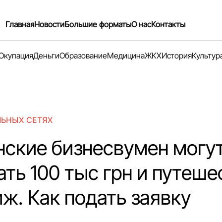
Главная
Новости
Большие форматы
О нас
Контакты
Окупация
Деньги
Образование
Медицина
ЖКХ
История
Культур
ЛЬНЫХ СЕТЯХ
нские бизнесвумен могу
ать 100 тыс грн и путеше
ж. Как подать заявку