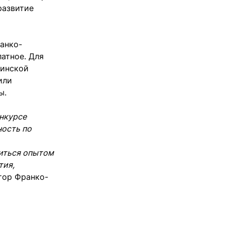
развитие
анко-
атное. Для
аинской
или
ы.
онкурсе
ность по
иться опытом
тия,
тор Франко-