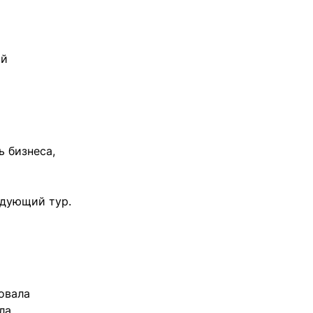
ый
ь бизнеса,
едующий тур.
овала
ла