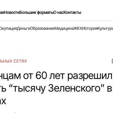
ая
Новости
Большие форматы
О нас
Контакты
Окупация
Деньги
Образование
Медицина
ЖКХ
История
Культур
ЛЬНЫХ СЕТЯХ
нцам от 60 лет разрешил
ть “тысячу Зеленского” в
ах