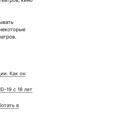
театров, кино
ывать
 некоторые
еатров.
ии. Как он
D-19 с 18 лет
ботать в