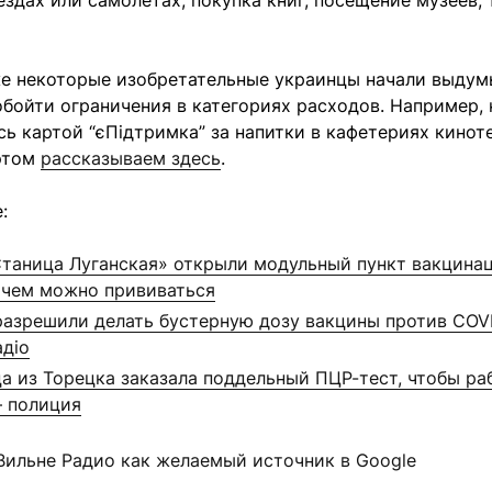
ездах или самолетах, покупка книг, посещение музеев, 
же некоторые изобретательные украинцы начали выдум
обойти ограничения в категориях расходов. Например,
ь картой “єПідтримка” за напитки в кафетериях кинот
этом
рассказываем здесь
.
:
таница Луганская» открыли модульный пункт вакцинац
 чем можно прививаться
разрешили делать бустерную дозу вакцины против COVI
адіо
 из Торецка заказала поддельный ПЦР-тест, чтобы ра
— полиция
Вильне Радио как желаемый источник в Google