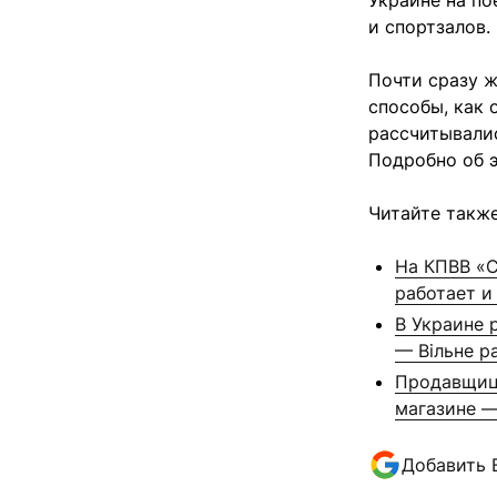
Украине на по
и спортзалов.
Почти сразу 
способы, как 
рассчитывалис
Подробно об 
Читайте также
На КПВВ «С
работает и
В Украине 
— Вільне р
Продавщица
магазине 
Добавить 