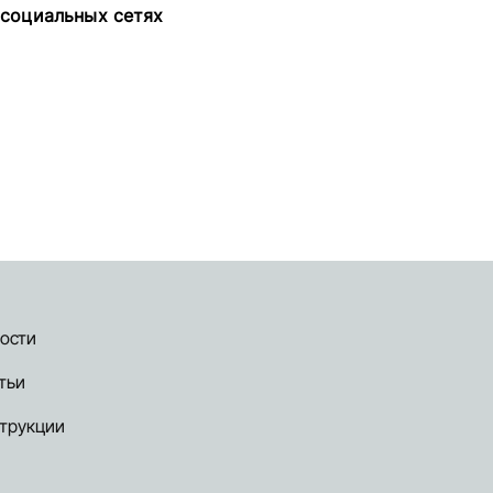
 социальных сетях
ости
тьи
трукции