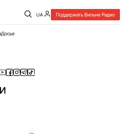
UA
Поддержать Вильне Радио
а
Досье
и