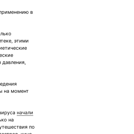
 применению в
олько
теке, этими
диетические
еские
 давления,
ведения
ы на момент
авируса
начали
ько на
путешествия по