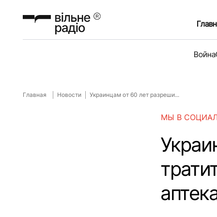
Главн
Война
Главная
Новости
Украинцам от 60 лет разреши...
МЫ В СОЦИА
Украи
трати
аптек