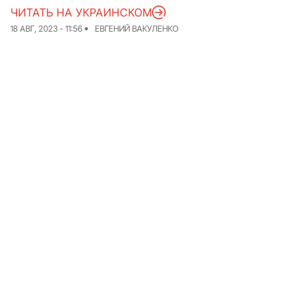
ЧИТАТЬ НА УКРАИНСКОМ
Команда
Авторы
18 АВГ, 2023 - 11:56
ЕВГЕНИЙ ВАКУЛЕНКО
Редакционная
политика