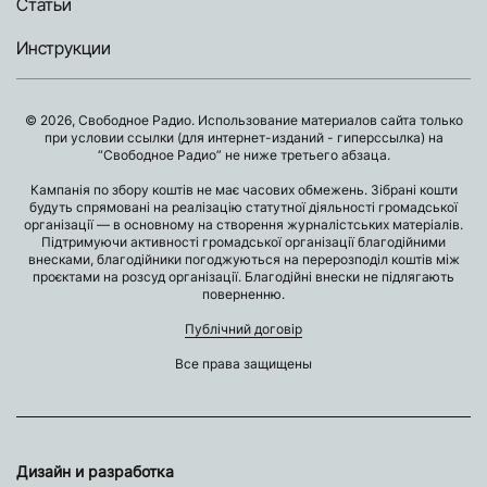
Статьи
Инструкции
© 2026, Свободное Радио. Использование материалов сайта только
при условии ссылки (для интернет-изданий - гиперссылка) на
“Свободное Радио” не ниже третьего абзаца.
Кампанія по збору коштів не має часових обмежень. Зібрані кошти
будуть спрямовані на реалізацію статутної діяльності громадської
організації — в основному на створення журналістських матеріалів.
Підтримуючи активності громадської організації благодійними
внесками, благодійники погоджуються на перерозподіл коштів між
проєктами на розсуд організації. Благодійні внески не підлягають
поверненню.
Публічний договір
Все права защищены
Дизайн и разработка