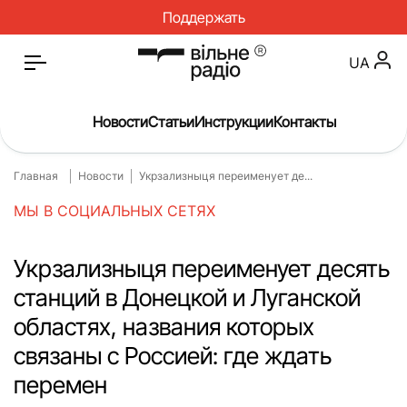
Поддержать
UA
Новости
Статьи
Инструкции
Контакты
Главная
Новости
Укрзализныця переименует де...
Главная
Новости
МЫ В СОЦИАЛЬНЫХ СЕТЯХ
Статьи
Медицина
О нас
Инструкции
Укрзализныця переименует десять
станций в Донецкой и Луганской
Спорт
Интервью
областях, названия которых
Досье
Репортаж
связаны с Россией: где ждать
Блог
Проекты
перемен
Спецпроекты
Архив проектов