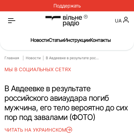
Поддержать
UA
Новости
Статьи
Инструкции
Контакты
Главная
Новости
В Авдеевке в результате рос...
Главная
Новости
МЫ В СОЦИАЛЬНЫХ СЕТЯХ
Статьи
Медицина
О нас
Инструкции
В Авдеевке в результате
российского авиаудара погиб
Спорт
Интервью
мужчина, его тело вероятно до сих
Досье
Репортаж
пор под завалами (ФОТО)
Блог
Проекты
ЧИТАТЬ НА УКРАИНСКОМ
Спецпроекты
Архив проектов