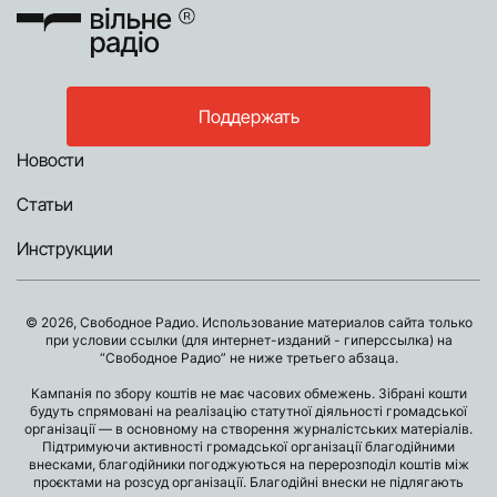
Поддержать
Новости
Статьи
Инструкции
© 2026, Свободное Радио. Использование материалов сайта только
при условии ссылки (для интернет-изданий - гиперссылка) на
“Свободное Радио” не ниже третьего абзаца.
Кампанія по збору коштів не має часових обмежень. Зібрані кошти
будуть спрямовані на реалізацію статутної діяльності громадської
організації — в основному на створення журналістських матеріалів.
Підтримуючи активності громадської організації благодійними
внесками, благодійники погоджуються на перерозподіл коштів між
проєктами на розсуд організації. Благодійні внески не підлягають