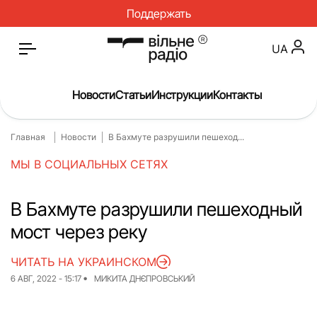
Поддержать
UA
Новости
Статьи
Инструкции
Контакты
Главная
Новости
В Бахмуте разрушили пешеход...
Главная
Новости
МЫ В СОЦИАЛЬНЫХ СЕТЯХ
Статьи
Медицина
О нас
Инструкции
В Бахмуте разрушили пешеходный
мост через реку
Спорт
Интервью
Досье
Репортаж
ЧИТАТЬ НА УКРАИНСКОМ
6 АВГ, 2022 - 15:17
МИКИТА ДНЄПРОВСЬКИЙ
Блог
Проекты
Спецпроекты
Архив проектов