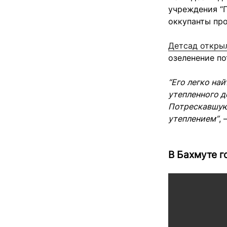
учреждения “
оккупанты пр
Детсад открыл
озеленение по
“Его легко на
утепленного д
Потрескавшую
утеплением”
,
В Бахмуте г