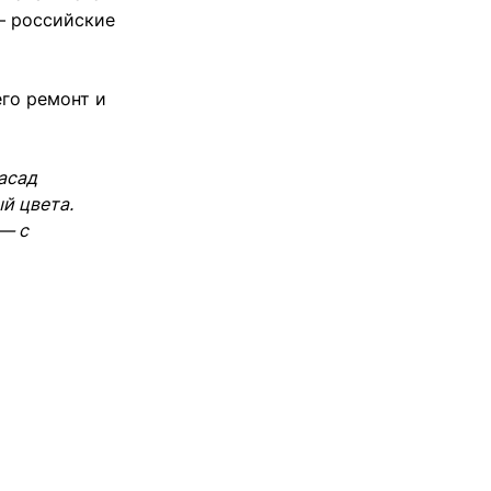
— российские
его ремонт и
Фасад
й цвета.
— с