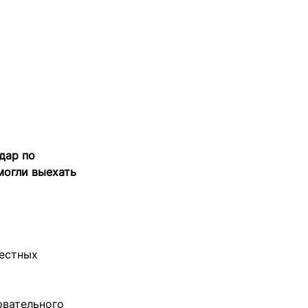
дар по
могли выехать
местных
овательного