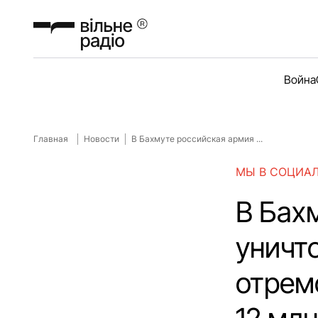
Война
Главная
Новости
В Бахмуте российская армия ...
МЫ В СОЦИА
В Бах
уничт
отрем