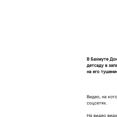
В Бахмуте Дон
детсаду в зап
на его тушени
Видео, на кот
соцсетях.
На видео видн