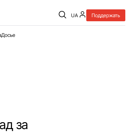
UA
Поддержать
а
Досье
ад за