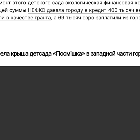
монт этого детского сада экологическая финансовая к
бщей суммы
НЕФКО давала городу в кредит 400 тысяч е
и в качестве гранта
, а 69 тысяч евро заплатили из го
рела крыша детсада «Посмішка» в западной части г