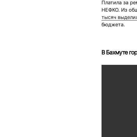
Платила за ре
НЕФКО. Из о
тысяч выделил
бюджета.
В Бахмуте го