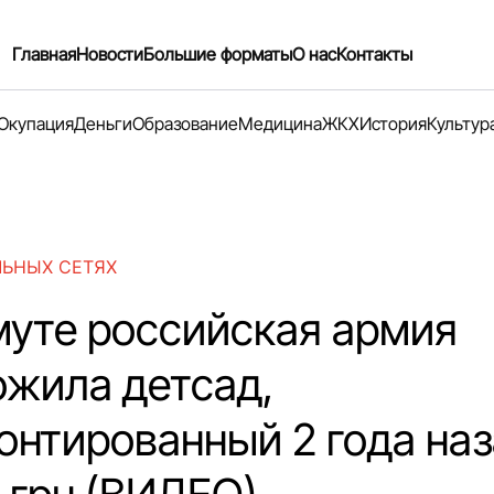
Главная
Новости
Большие форматы
О нас
Контакты
Окупация
Деньги
Образование
Медицина
ЖКХ
История
Культур
ЛЬНЫХ СЕТЯХ
муте российская армия
ожила детсад,
онтированный 2 года наз