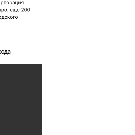
орпорация
вро, еще 200
родского
орода