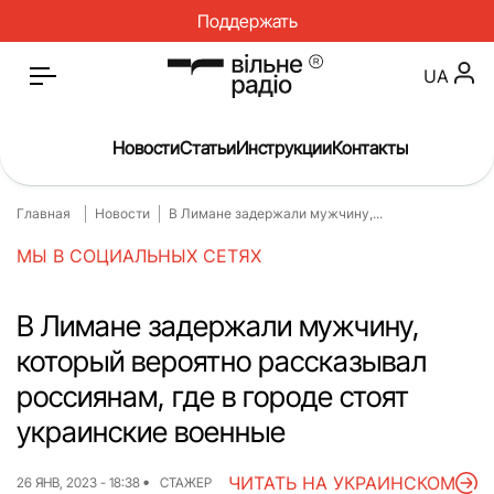
Поддержать
UA
Новости
Статьи
Инструкции
Контакты
Главная
Новости
В Лимане задержали мужчину,...
Главная
Новости
МЫ В СОЦИАЛЬНЫХ СЕТЯХ
Статьи
Медицина
О нас
Инструкции
В Лимане задержали мужчину,
который вероятно рассказывал
Спорт
Интервью
россиянам, где в городе стоят
Досье
Репортаж
украинские военные
Блог
Проекты
ЧИТАТЬ НА УКРАИНСКОМ
26 ЯНВ, 2023 - 18:38
СТАЖЕР
Спецпроекты
Архив проектов