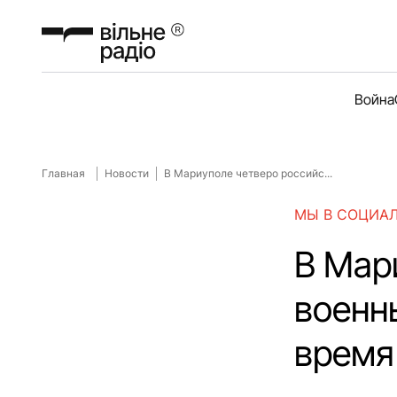
Война
Главная
Новости
В Мариуполе четверо российс...
МЫ В СОЦИА
В Мар
военн
время