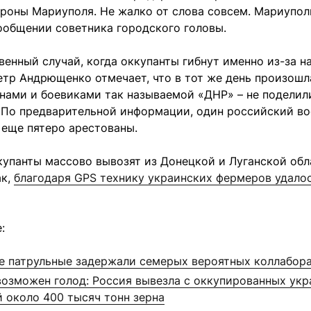
роны Мариуполя. Не жалко от слова совсем. Мариупол
ообщении советника городского головы.
венный случай, когда оккупанты гибнут именно из-за н
тр Андрющенко отмечает, что в тот же день произошл
нами и боевиками так называемой «ДНР» – не поделил
. По предварительной информации, один российский в
а еще пятеро арестованы.
упанты массово вывозят из Донецкой и Луганской обл
ак,
благодаря GPS технику украинских фермеров удало
:
е патрульные задержали семерых вероятных коллабор
возможен голод: Россия вывезла с оккупированных ук
 около 400 тысяч тонн зерна