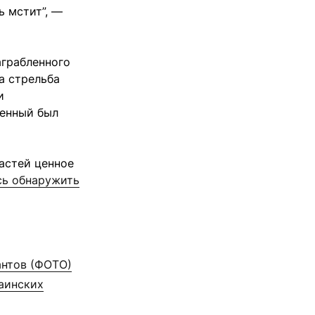
ь мстит”, —
аграбленного
а стрельба
и
оенный был
астей ценное
сь обнаружить
антов (ФОТО)
раинских