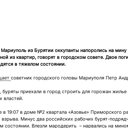
 Мариуполь из Бурятии оккупанты напоролись на мину
ной из квартир, говорят в городском совете. Двое поги
дятся в тяжелом состоянии.
щает
советник городского головы Мариуполя Петр Ан
, буряты приехали в город строить для горожан жилье
х властей.
е в 19:07 в доме №2 квартала «Азовье» Приморского р
 взрыва. Минус два российских рабочих бурят-подряд
ом состоянии. Влезли мародерить – нарвались на мин