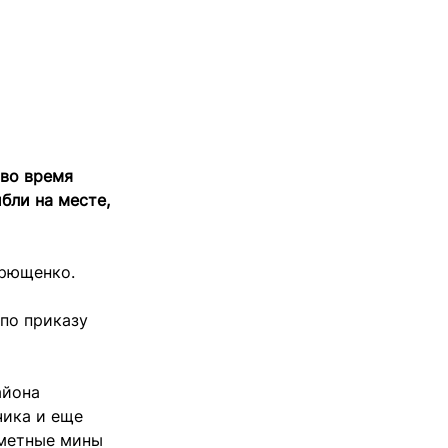
 во время
бли на месте,
дрющенко.
 по приказу
айона
чика и еще
ометные мины