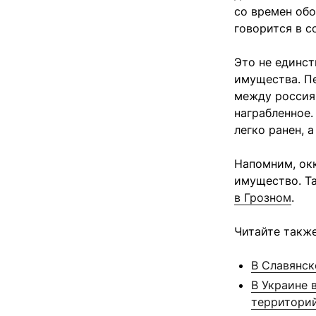
со времен обо
говорится в с
Это не единст
имущества. Пе
между россия
награбленное
легко ранен, 
Напомним, окк
имущество. Т
в Грозном
.
Читайте также
В Славянск
В Украине 
территорий