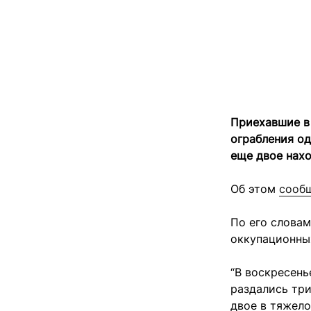
Приехавшие в
ограбления од
еще двое нахо
Об этом
сооб
По его словам
оккупационны
“В воскресень
раздались три
двое в тяжел