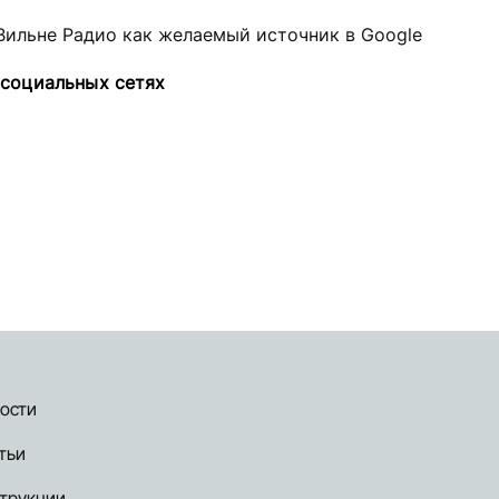
Вильне Радио как желаемый источник в Google
 социальных сетях
ости
тьи
трукции