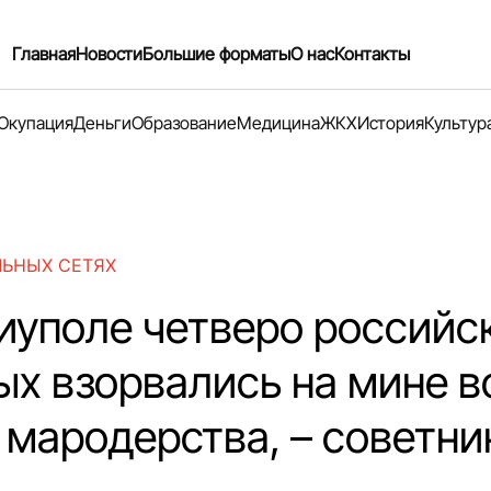
Главная
Новости
Большие форматы
О нас
Контакты
Окупация
Деньги
Образование
Медицина
ЖКХ
История
Культур
ЛЬНЫХ СЕТЯХ
иуполе четверо российс
ых взорвались на мине в
 мародерства, – советни