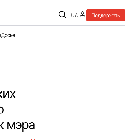
UA
Поддержать
а
Досье
ких
о
к мэра