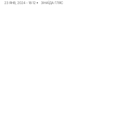
23 ЯНВ, 2024 - 18:12
ЗІНАЇДА ГЛЯС
Команда
Авторы
Редакционная
политика