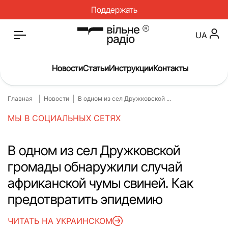
Поддержать
UA
Новости
Статьи
Инструкции
Контакты
Главная
Новости
В одном из сел Дружковской ...
Главная
Новости
МЫ В СОЦИАЛЬНЫХ СЕТЯХ
Статьи
Медицина
О нас
Инструкции
В одном из сел Дружковской
громады обнаружили случай
Спорт
Интервью
африканской чумы свиней. Как
Досье
Репортаж
предотвратить эпидемию
Блог
Проекты
ЧИТАТЬ НА УКРАИНСКОМ
Спецпроекты
Архив проектов