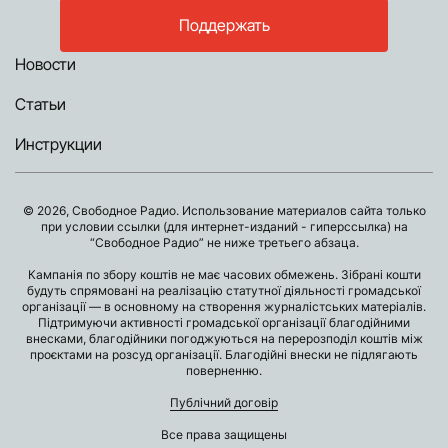
Поддержать
Новости
Статьи
Инструкции
© 2026, Свободное Радио. Использование материалов сайта только
при условии ссылки (для интернет-изданий - гиперссылка) на
“Свободное Радио” не ниже третьего абзаца.
Кампанія по збору коштів не має часових обмежень. Зібрані кошти
будуть спрямовані на реалізацію статутної діяльності громадської
організації — в основному на створення журналістських матеріалів.
Підтримуючи активності громадської організації благодійними
внесками, благодійники погоджуються на перерозподіл коштів між
проєктами на розсуд організації. Благодійні внески не підлягають
поверненню.
Публічний договір
Все права защищены