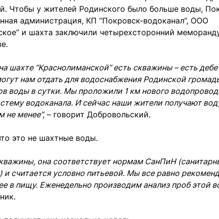
й. Чтобы у жителей Родинского было больше воды, По
нная администрация, КП “Покровск-водоканал”, ООО
ское” и шахта заключили четырехсторонний меморанд
ве.
на шахте “Краснолиманской” есть скважины – есть дебе
огут нам отдать для водоснабжения Родинской громады
в воды в сутки. Мы проложили 1 км нового водопровод
истему водоканала. И сейчас наши жители получают воду
м не менее”,
– говорит Добровольский.
что это не шахтные воды.
скважины, она соответствует нормам СанПиН (санитарн
.) и считается условно питьевой. Мы все равно рекомен
ее в пищу. Еженедельно производим анализ проб этой в
ник.