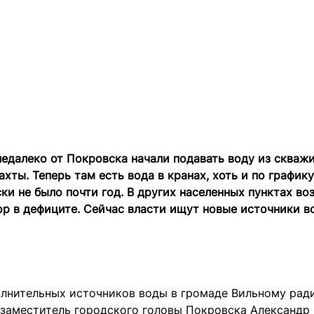
едалеко от Покровска начали подавать воду из скваж
хты. Теперь там есть вода в кранах, хоть и по графику
ки не было почти год. В других населенных пунктах во
ор в дефиците. Сейчас власти ищут новые источники в
олнительных источников воды в громаде Вильному рад
 заместитель городского головы Покровска Александр