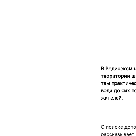
В Родинском н
территории ша
там практичес
вода до сих п
жителей.
О поиске доп
рассказывает