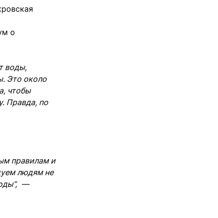
кровская
ум о
т воды,
. Это около
а, чтобы
. Правда, по
ым правилам и
дуем людям не
оды”,
—