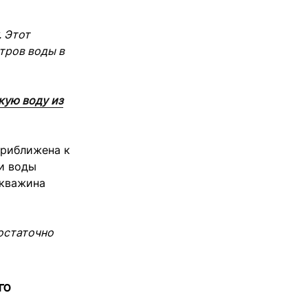
. Этот
тров воды в
кую воду из
приближена к
ки воды
скважина
остаточно
го