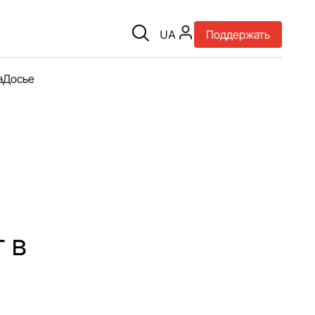
UA
Поддержать
а
Досье
 в