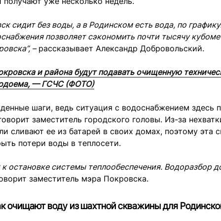
 получают уже несколько недель.
ск сидит без воды, а в Родинском есть вода, по графику
снабжения позволяет сэкономить почти тысячу кубоме
овска”, –
рассказывает Александр Добровольский.
кровска и района будут подавать очищенную техничес
одоема, — ГСЧС (ФОТО)
денные шаги, ведь ситуация с водоснабжением здесь 
говорит заместитель городского головы. Из-за нехват
и сливают ее из батарей в своих домах, поэтому эта 
рыть потери воды в теплосети.
 к остановке системы теплообеспечения. Водоразбор д
говорит заместитель мэра Покровска.
ак очищают воду из шахтной скважины для Родинско