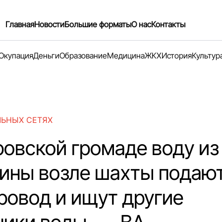
Главная
Новости
Большие форматы
О нас
Контакты
Окупация
Деньги
Образование
Медицина
ЖКХ
История
Культур
ЛЬНЫХ СЕТЯХ
ровской громаде воду из
ины возле шахты подают
ровод и ищут другие