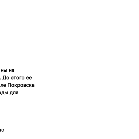
ины на
. До этого ее
зле Покровска
оды для
ио