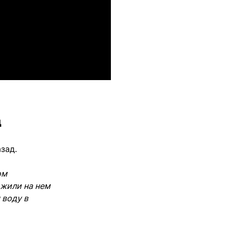
д
азад.
ом
ожили на нем
 воду в