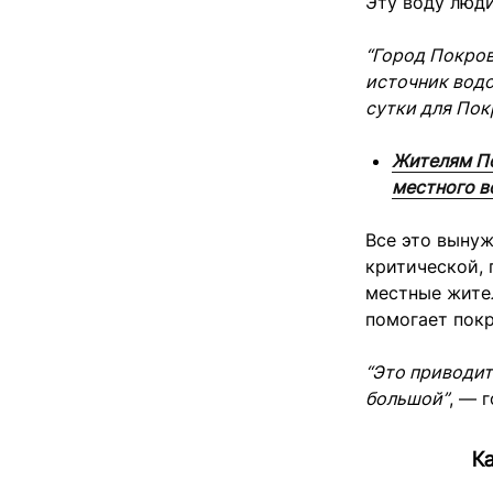
Эту воду люди
“Город Покров
источник водо
сутки для Покр
Жителям По
местного в
Все это вынуж
критической, 
местные жител
помогает пок
“Это приводит
большой”
, — 
К