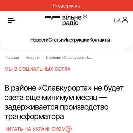
Поддержать
UA
Новости
Статьи
Инструкции
Контакты
Главная
Новости
В районе «Славкурорта&...
Главная
Новости
МЫ В СОЦИАЛЬНЫХ СЕТЯХ
Статьи
Медицина
О нас
Инструкции
В районе «Славкурорта» не будет
света еще минимум месяц —
Спорт
Интервью
задерживается производство
Досье
Репортаж
трансформатора
Блог
Проекты
ЧИТАТЬ НА УКРАИНСКОМ
Спецпроекты
Архив проектов