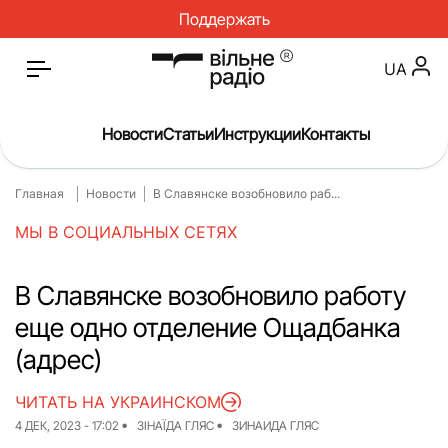
Поддержать
UA
Новости
Статьи
Инструкции
Контакты
Главная
Новости
В Славянске возобновило раб...
Главная
Новости
МЫ В СОЦИАЛЬНЫХ СЕТЯХ
Статьи
Медицина
О нас
Инструкции
В Славянске возобновило работу
еще одно отделение Ощадбанка
Спорт
Интервью
(адрес)
Досье
Репортаж
ЧИТАТЬ НА УКРАИНСКОМ
Блог
Проекты
4 ДЕК, 2023 - 17:02
ЗІНАЇДА ГЛЯС
ЗИНАИДА ГЛЯС
Спецпроекты
Архив проектов