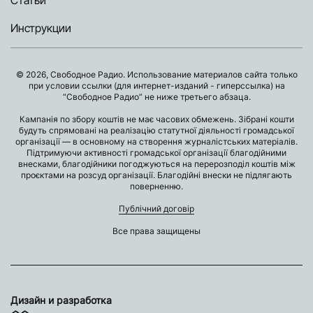
Статьи
Инструкции
© 2026, Свободное Радио. Использование материалов сайта только
при условии ссылки (для интернет-изданий - гиперссылка) на
“Свободное Радио” не ниже третьего абзаца.
Кампанія по збору коштів не має часових обмежень. Зібрані кошти
будуть спрямовані на реалізацію статутної діяльності громадської
організації — в основному на створення журналістських матеріалів.
Підтримуючи активності громадської організації благодійними
внесками, благодійники погоджуються на перерозподіл коштів між
проєктами на розсуд організації. Благодійні внески не підлягають
поверненню.
Публічний договір
Все права защищены
Дизайн и разработка