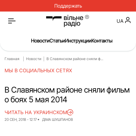
Поддержать
UA
Новости
Статьи
Инструкции
Контакты
Главная
Новости
В Славянском районе сняли ф...
Главная
Новости
МЫ В СОЦИАЛЬНЫХ СЕТЯХ
Статьи
Медицина
О нас
Инструкции
В Славянском районе сняли фильм
о боях 5 мая 2014
Спорт
Интервью
Досье
Репортаж
ЧИТАТЬ НА УКРАИНСКОМ
20 СЕН, 2018 - 12:17
ДІМА ШУШПАНОВ
Блог
Проекты
Спецпроекты
Архив проектов