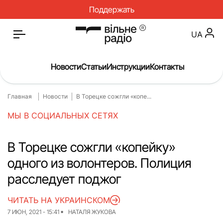
Поддержать
UA
Новости
Статьи
Инструкции
Контакты
Главная
Новости
В Торецке сожгли «копе...
Главная
Новости
МЫ В СОЦИАЛЬНЫХ СЕТЯХ
Статьи
Медицина
О нас
Инструкции
В Торецке сожгли «копейку»
одного из волонтеров. Полиция
Спорт
Интервью
расследует поджог
Досье
Репортаж
ЧИТАТЬ НА УКРАИНСКОМ
Блог
Проекты
7 ИЮН, 2021 - 15:41
НАТАЛЯ ЖУКОВА
Спецпроекты
Архив проектов