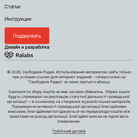
Статьи
Инструкции
Поддержать
Дизайн и разработка
© 2026, Свободное Радио. Использование материалов сайта только
при условии ссылки (для интернет-изданий - гиперссылка) на
“Свободное Радио” не ниже третьего абзаца.
Кампанія по збору коштів не має часових обмежень. Зібрані кошти
будуть спрямовані на реалізацію статутної діяльності громадської
організації — в основному на створення журналістських матеріалів.
Підтримуючи активності громадської організації благодійними
внесками, благодійники погоджуються на перерозподіл коштів між
проєктами на розсуд організації. Благодійні внески не підлягають
поверненню.
Публічний договір