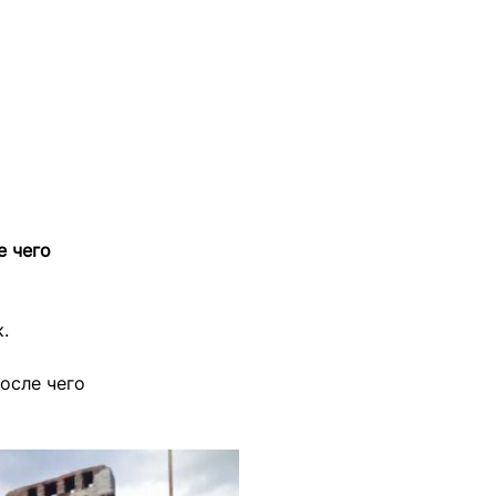
е чего
.
после чего