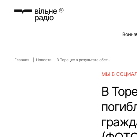
Война
Главная
Новости
В Торецке в результате обст...
МЫ В СОЦИА
В Торе
погиб
гражд