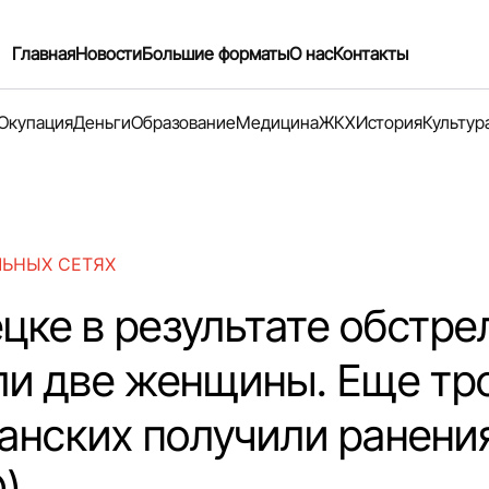
Главная
Новости
Большие форматы
О нас
Контакты
Окупация
Деньги
Образование
Медицина
ЖКХ
История
Культур
ЛЬНЫХ СЕТЯХ
цке в результате обстре
ли две женщины. Еще тр
анских получили ранени