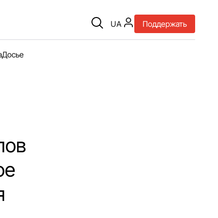
UA
Поддержать
а
Досье
лов
ое
я