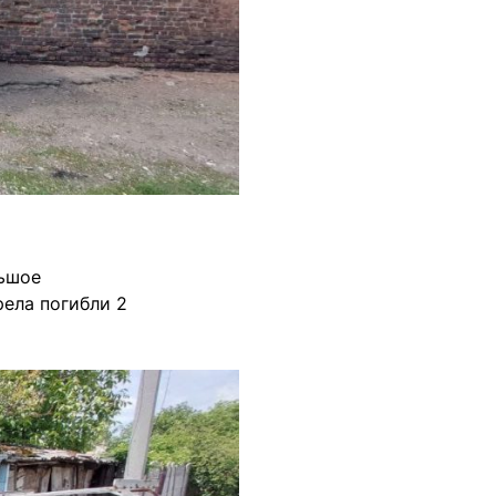
льшое
рела погибли 2