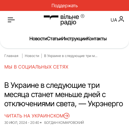
Поддержать
UA
Новости
Статьи
Инструкции
Контакты
Главная
Новости
В Украине в следующие три м...
Главная
Новости
МЫ В СОЦИАЛЬНЫХ СЕТЯХ
Статьи
Медицина
О нас
Инструкции
В Украине в следующие три
месяца станет меньше дней с
Спорт
Интервью
отключениями света, — Укрэнерго
Досье
Репортаж
ЧИТАТЬ НА УКРАИНСКОМ
Блог
Проекты
30 ИЮЛ, 2024 - 20:40
БОГДАН КОМАРОВСКИЙ
Спецпроекты
Архив проектов