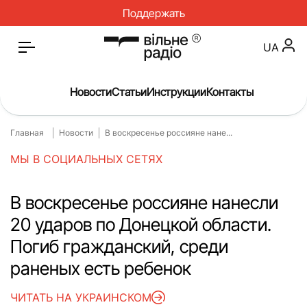
Поддержать
UA
Новости
Статьи
Инструкции
Контакты
Главная
Новости
В воскресенье россияне нане...
Главная
Новости
МЫ В СОЦИАЛЬНЫХ СЕТЯХ
Статьи
Медицина
О нас
Инструкции
В воскресенье россияне нанесли
20 ударов по Донецкой области.
Спорт
Интервью
Погиб гражданский, среди
Досье
Репортаж
раненых есть ребенок
Блог
Проекты
ЧИТАТЬ НА УКРАИНСКОМ
Спецпроекты
Архив проектов