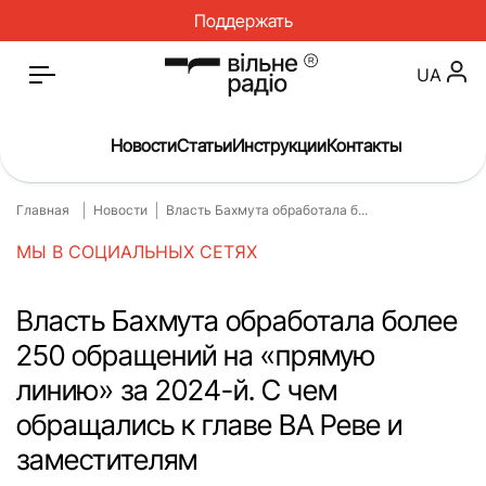
Поддержать
UA
Новости
Статьи
Инструкции
Контакты
Главная
Новости
Власть Бахмута обработала б...
Главная
Новости
МЫ В СОЦИАЛЬНЫХ СЕТЯХ
Статьи
Медицина
О нас
Инструкции
Власть Бахмута обработала более
250 обращений на «прямую
Спорт
Интервью
линию» за 2024-й. С чем
Досье
Репортаж
обращались к главе ВА Реве и
Блог
Проекты
заместителям
Спецпроекты
Архив проектов