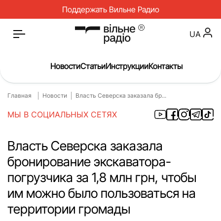
Поддержать Вильне Радио
UA
Новости
Статьи
Инструкции
Контакты
Главная
Новости
Власть Северска заказала бр...
Главная
Новости
МЫ В СОЦИАЛЬНЫХ СЕТЯХ
Статьи
Медицина
О нас
Инструкции
Власть Северска заказала
бронирование экскаватора-
Спорт
Интервью
погрузчика за 1,8 млн грн, чтобы
Досье
Репортаж
им можно было пользоваться на
Блог
Проекты
территории громады
Спецпроекты
Архив проектов