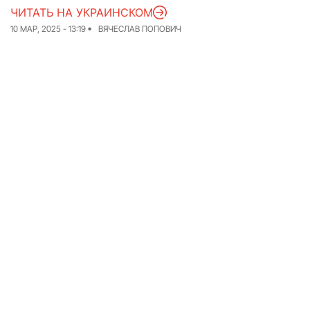
ЧИТАТЬ НА УКРАИНСКОМ
Команда
Авторы
10 МАР, 2025 - 13:19
ВЯЧЕСЛАВ ПОПОВИЧ
Редакционная
политика