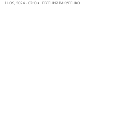
1 НОЯ, 2024 - 07:10
ЕВГЕНИЙ ВАКУЛЕНКО
Команда
Авторы
Редакционная
политика