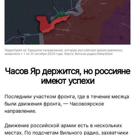
Территория на Торецком направлении, которую российская армия временно
захватила с 1 по 31 октября 2024 года. Карта: Вильне радио/DeepState
Часов Яр держится, но россияне
имеют успехи
Последним участком фронта, где в течение месяца
были движения фронта, — Часовоярское
направление.
Движение российской армии есть в нескольких
местах. По подсчетам Вильного радио, захватчики