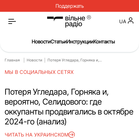
Поддержать
UA
Новости
Статьи
Инструкции
Контакты
Главная
Новости
Потеря Угледара, Горняка и,...
Главная
Новости
МЫ В СОЦИАЛЬНЫХ СЕТЯХ
Статьи
Медицина
О нас
Инструкции
Потеря Угледара, Горняка и,
вероятно, Селидового: где
Спорт
Интервью
оккупанты продвигались в октябре
Досье
Репортаж
2024-го (анализ)
Блог
Проекты
ЧИТАТЬ НА УКРАИНСКОМ
Спецпроекты
Архив проектов