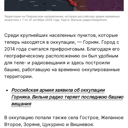
Территория на Покровском направлении, которую российская армия временно
захватила с 1 по 31 октября 2024 года. Карта: Вильне радио/DeepState
Среди крупнейших населенных пунктов, которые
теперь находятся в оккупации, — Горняк. Город с
2014 года считался прифронтовым. Благодаря его
географическому расположению он был удобным
для теле- и радиовещания и здесь построили
башню, работавшую на временно оккупированные
территории.
Российская армия заявила об оккупации
Горняка. Вильне радио теряет последнюю башню
вещания
В оккупацию попали также села Гострое, Желанное
Второе, Зоряне, Цукурино и Вишневое.