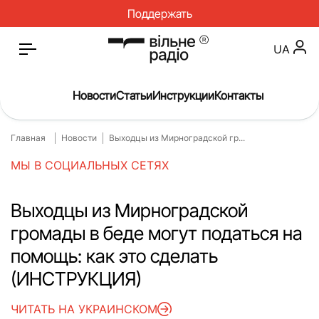
Поддержать
UA
Новости
Статьи
Инструкции
Контакты
Главная
Новости
Выходцы из Мирноградской гр...
Главная
Новости
МЫ В СОЦИАЛЬНЫХ СЕТЯХ
Статьи
Медицина
О нас
Инструкции
Выходцы из Мирноградской
громады в беде могут податься на
Спорт
Интервью
помощь: как это сделать
Досье
Репортаж
(ИНСТРУКЦИЯ)
Блог
Проекты
ЧИТАТЬ НА УКРАИНСКОМ
Спецпроекты
Архив проектов