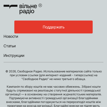
Поддержать
Новости
Статьи
Инструкции
© 2026, Свободное Радио. Использование материалов сайта только
при условии ссылки (для интернет-изданий - гиперссылка) на
“Свободное Радио” не ниже третьего абзаца.
Кампанія по збору коштів не має часових обмежень. Зібрані кошти
будуть спрямовані на реалізацію статутної діяльності громадської
організації — в основному на створення журналістських матеріалів.
Підтримуючи активності громадської організації благодійними
внесками, благодійники погоджуються на перерозподіл коштів між
проєктами на розсуд організації. Благодійні внески не підлягають