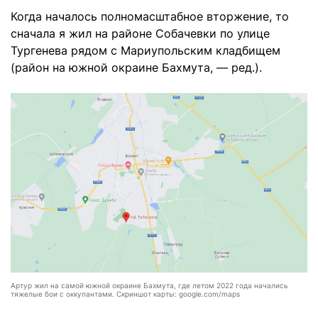
Когда началось полномасштабное вторжение, то
сначала я жил на районе Собачевки по улице
Тургенева рядом с Мариупольским кладбищем
(район на южной окраине Бахмута, — ред.).
Артур жил на самой южной окраине Бахмута, где летом 2022 года начались
тяжелые бои с оккупантами. Скриншот карты: google.com/maps