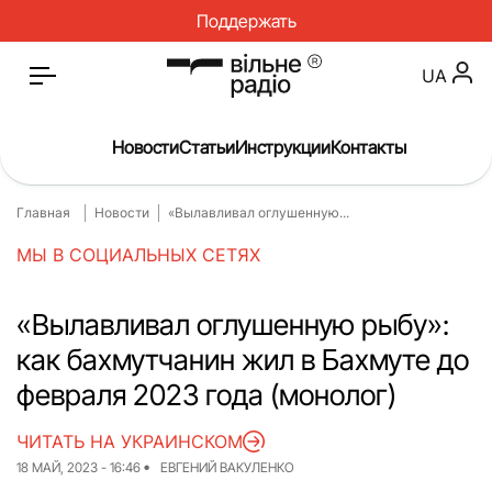
Поддержать
UA
Новости
Статьи
Инструкции
Контакты
Главная
Новости
«Вылавливал оглушенную...
Главная
Новости
МЫ В СОЦИАЛЬНЫХ СЕТЯХ
Статьи
Медицина
О нас
Инструкции
«Вылавливал оглушенную рыбу»:
как бахмутчанин жил в Бахмуте до
Спорт
Интервью
февраля 2023 года (монолог)
Досье
Репортаж
ЧИТАТЬ НА УКРАИНСКОМ
Блог
Проекты
18 МАЙ, 2023 - 16:46
ЕВГЕНИЙ ВАКУЛЕНКО
Спецпроекты
Архив проектов