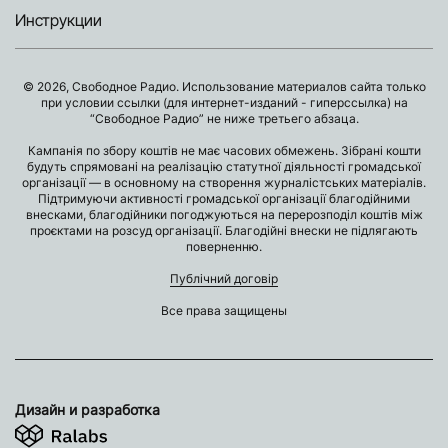
Инструкции
© 2026, Свободное Радио. Использование материалов сайта только
при условии ссылки (для интернет-изданий - гиперссылка) на
“Свободное Радио” не ниже третьего абзаца.
Кампанія по збору коштів не має часових обмежень. Зібрані кошти
будуть спрямовані на реалізацію статутної діяльності громадської
організації — в основному на створення журналістських матеріалів.
Підтримуючи активності громадської організації благодійними
внесками, благодійники погоджуються на перерозподіл коштів між
проєктами на розсуд організації. Благодійні внески не підлягають
поверненню.
Публічний договір
Все права защищены
Дизайн и разработка