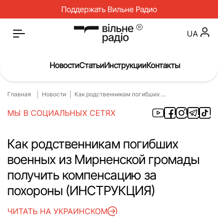
Поддержать Вильне Радио
UA
Новости
Статьи
Инструкции
Контакты
Главная
Новости
Как родственникам погибших ...
Главная
Новости
МЫ В СОЦИАЛЬНЫХ СЕТЯХ
Статьи
Медицина
О нас
Инструкции
Как родственникам погибших
военных из Мирненской громады
Спорт
Интервью
получить компенсацию за
Досье
Репортаж
похороны (ИНСТРУКЦИЯ)
Блог
Проекты
ЧИТАТЬ НА УКРАИНСКОМ
Спецпроекты
Архив проектов