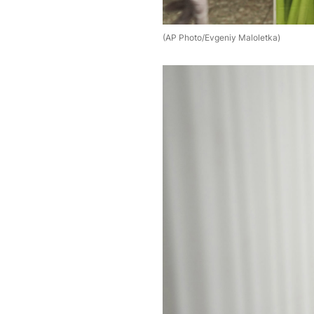
(AP Photo/Evgeniy Maloletka)