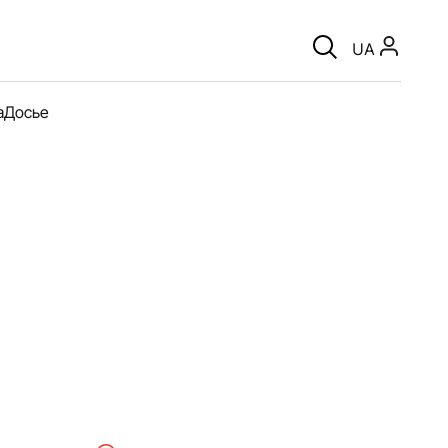
UA
а
Досье