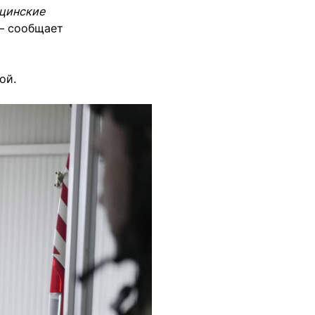
ицинские
 — сообщает
ой.