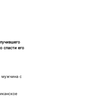
олучившего
о спасти его
я мужчина с
риканское