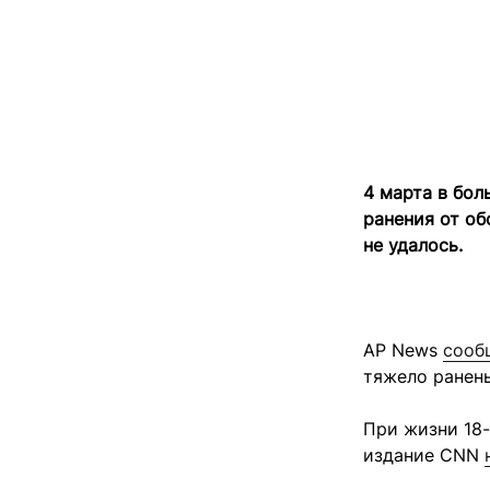
4 марта в бол
ранения от об
не удалось.
AP News
сооб
тяжело ранен
При жизни 18
издание CNN