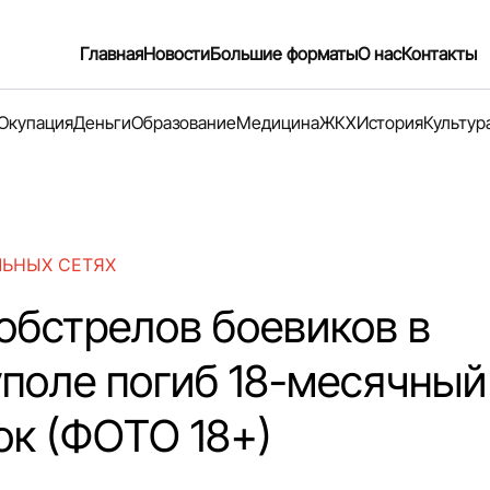
Главная
Новости
Большие форматы
О нас
Контакты
Окупация
Деньги
Образование
Медицина
ЖКХ
История
Культур
ЛЬНЫХ СЕТЯХ
 обстрелов боевиков в
поле погиб 18-месячный
ок (ФОТО 18+)