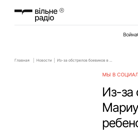
Война
Главная
Новости
Из-за обстрелов боевиков в ...
МЫ В СОЦИА
Из-за
Мариу
ребен