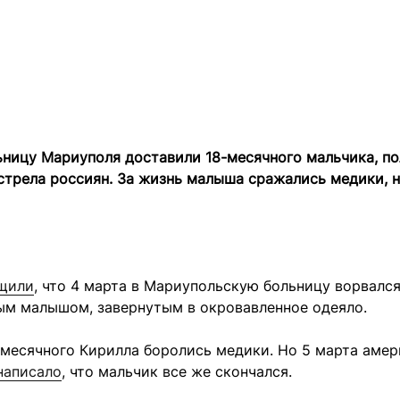
ьницу Мариуполя доставили 18-месячного мальчика, п
стрела россиян. За жизнь малыша сражались медики, н
щили
, что 4 марта в Мариупольскую больницу ворвалс
ым малышом, завернутым в окровавленное одеяло.
-месячного Кирилла боролись медики. Но 5 марта аме
написало
, что мальчик все же скончался.