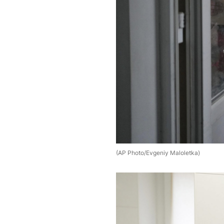
(AP Photo/Evgeniy Maloletka)