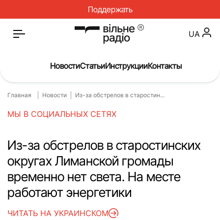
Поддержать
UA
Новости
Статьи
Инструкции
Контакты
Главная
Новости
Из-за обстрелов в старостин...
Главная
Новости
МЫ В СОЦИАЛЬНЫХ СЕТЯХ
Статьи
Медицина
О нас
Инструкции
Из-за обстрелов в старостинских
округах Лиманской громады
Спорт
Интервью
временно нет света. На месте
Досье
Репортаж
работают энергетики
Блог
Проекты
ЧИТАТЬ НА УКРАИНСКОМ
Спецпроекты
Архив проектов