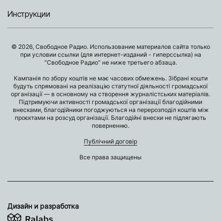
Инструкции
© 2026, Свободное Радио. Использование материалов сайта только
при условии ссылки (для интернет-изданий - гиперссылка) на
“Свободное Радио” не ниже третьего абзаца.
Кампанія по збору коштів не має часових обмежень. Зібрані кошти
будуть спрямовані на реалізацію статутної діяльності громадської
організації — в основному на створення журналістських матеріалів.
Підтримуючи активності громадської організації благодійними
внесками, благодійники погоджуються на перерозподіл коштів між
проєктами на розсуд організації. Благодійні внески не підлягають
поверненню.
Публічний договір
Все права защищены
Дизайн и разработка