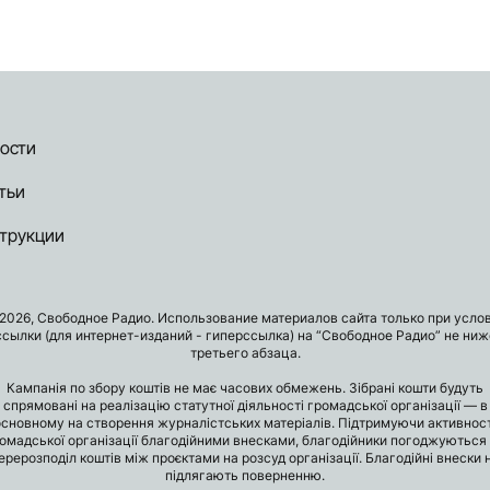
ости
тьи
трукции
2026, Свободное Радио. Использование материалов сайта только при усло
ссылки (для интернет-изданий - гиперссылка) на “Свободное Радио” не ниж
третьего абзаца.
Кампанія по збору коштів не має часових обмежень. Зібрані кошти будуть
спрямовані на реалізацію статутної діяльності громадської організації — в
основному на створення журналістських матеріалів. Підтримуючи активност
омадської організації благодійними внесками, благодійники погоджуються
ерерозподіл коштів між проєктами на розсуд організації. Благодійні внески 
підлягають поверненню.