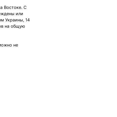
а Востоке. С
еждены или
м Украины, 14
ов на общую
 можно не