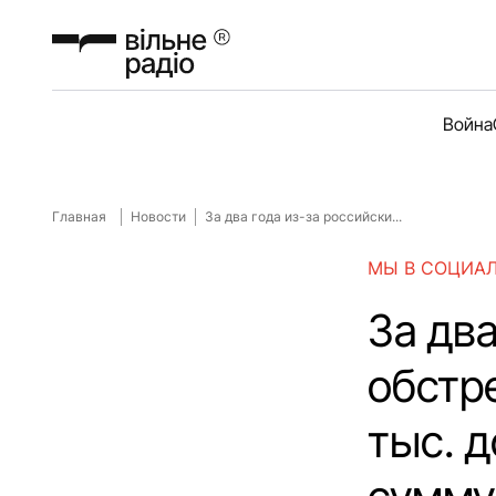
Война
Главная
Новости
За два года из-за российски...
МЫ В СОЦИА
За два
обстр
тыс. 