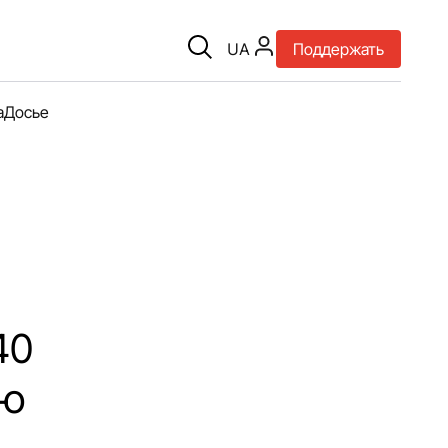
UA
Поддержать
а
Досье
40
ую