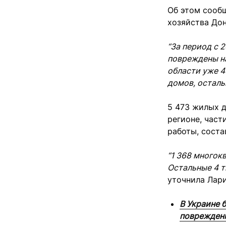
Об этом сооб
хозяйства Дон
“За период с 
повреждены н
области уже 4
домов, осталь
5 473 жилых 
регионе, част
работы, соста
“1 368 многок
Остальные 4 т
уточнила Лари
В Украине 
поврежденн