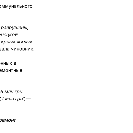
оммунального
с разрушены,
онецкой
ртирных жилых
зала чиновник.
енных в
ремонтные
6 млн грн.
7 млн грн”,
—
 ремонт