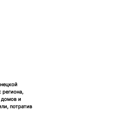
онецкой
 региона,
 домов и
или, потратив