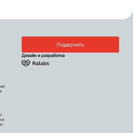
Поддержать
Дизайн и разработка
вии
е
і
 на
не