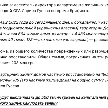
щила заместитель директора департамента жилищно-к
ецкой ОГА Лариса Гусева во время брифинга.
24.02.2022 года до сегодняшнего дня, к сожалению, у на
а [подконтрольной украинским властям] территории Д
4 тысячи 664 жилых дома, из которых 4 489 многоква
ные 40 тысяч 175 — это частные жилые дома”,
— расска
дома, из общего количества поврежденных или разруш
ично восстановили. Общая сумма, потраченная на эти 
вляет 203 млн грн.
вартирных жилых домов частично восстановлено на 186,
ысячи 105 (это частные жилые дома) на общую сумму 17,
са Гусева.
будут выплачивать до 500 тысяч гривен на капитальный
ого жилья: как подать заявку