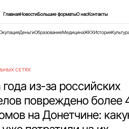
Главная
Новости
Большие форматы
О нас
Контакты
Окупация
Деньги
Образование
Медицина
ЖКХ
История
Культур
ЛЬНЫХ СЕТЯХ
 года из-за российских
елов повреждено более 
домов на Донетчине: как