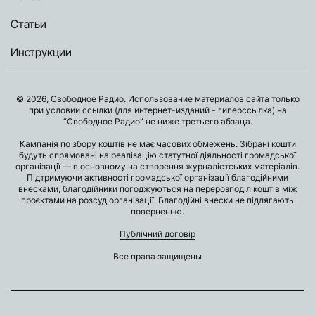
Статьи
Инструкции
© 2026, Свободное Радио. Использование материалов сайта только
при условии ссылки (для интернет-изданий - гиперссылка) на
“Свободное Радио” не ниже третьего абзаца.
Кампанія по збору коштів не має часових обмежень. Зібрані кошти
будуть спрямовані на реалізацію статутної діяльності громадської
організації — в основному на створення журналістських матеріалів.
Підтримуючи активності громадської організації благодійними
внесками, благодійники погоджуються на перерозподіл коштів між
проєктами на розсуд організації. Благодійні внески не підлягають
поверненню.
Публічний договір
Все права защищены