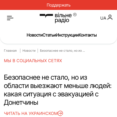
Поддержать
UA
Новости
Статьи
Инструкции
Контакты
Главная
Новости
Безопаснее не стало, но из ...
Главная
Новости
МЫ В СОЦИАЛЬНЫХ СЕТЯХ
Статьи
Медицина
О нас
Инструкции
Безопаснее не стало, но из
области выезжают меньше людей:
Спорт
Интервью
какая ситуация с эвакуацией с
Досье
Репортаж
Донетчины
Блог
Проекты
ЧИТАТЬ НА УКРАИНСКОМ
Спецпроекты
Архив проектов