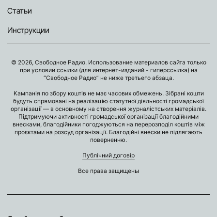
Статьи
Инструкции
© 2026, Свободное Радио. Использование материалов сайта только
при условии ссылки (для интернет-изданий - гиперссылка) на
“Свободное Радио” не ниже третьего абзаца.
Кампанія по збору коштів не має часових обмежень. Зібрані кошти
будуть спрямовані на реалізацію статутної діяльності громадської
організації — в основному на створення журналістських матеріалів.
Підтримуючи активності громадської організації благодійними
внесками, благодійники погоджуються на перерозподіл коштів між
проєктами на розсуд організації. Благодійні внески не підлягають
поверненню.
Публічний договір
Все права защищены