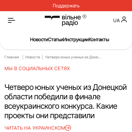
Поддержать
UA
Новости
Статьи
Инструкции
Контакты
Главная
Новости
Четверо юных ученых из Доне...
Главная
Новости
МЫ В СОЦИАЛЬНЫХ СЕТЯХ
Статьи
Медицина
О нас
Инструкции
Четверо юных ученых из Донецкой
области победили в финале
Спорт
Интервью
всеукраинского конкурса. Какие
Досье
Репортаж
проекты они представили
Блог
Проекты
ЧИТАТЬ НА УКРАИНСКОМ
Спецпроекты
Архив проектов