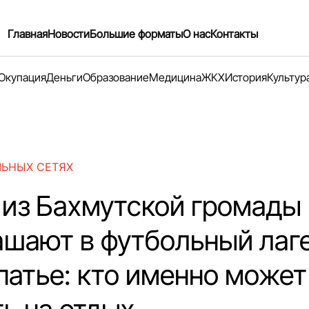
Главная
Новости
Большие форматы
О нас
Контакты
Окупация
Деньги
Образование
Медицина
ЖКХ
История
Культур
ЛЬНЫХ СЕТЯХ
 из Бахмутской громады
ашают в футбольный лаге
патье: кто именно может