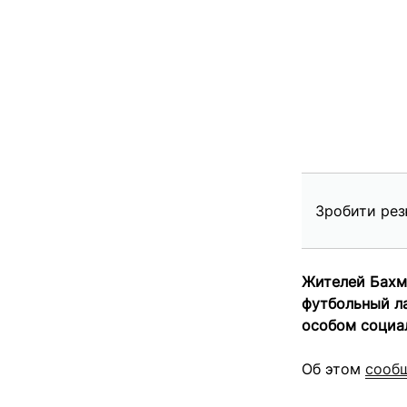
Зробити рез
Жителей Бахму
футбольный ла
особом социа
Об этом
сооб