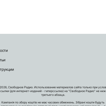
ости
тьи
трукции
2026, Свободное Радио. Использование материалов сайта только при усло
ссылки (для интернет-изданий - гиперссылка) на “Свободное Радио” не ниж
третьего абзаца.
Кампанія по збору коштів не має часових обмежень. Зібрані кошти будуть