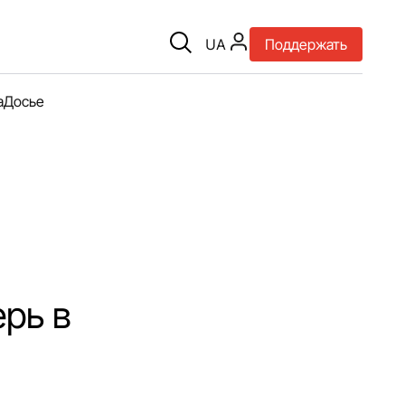
UA
Поддержать
а
Досье
рь в