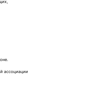
щих,
оне.
ой ассоциации