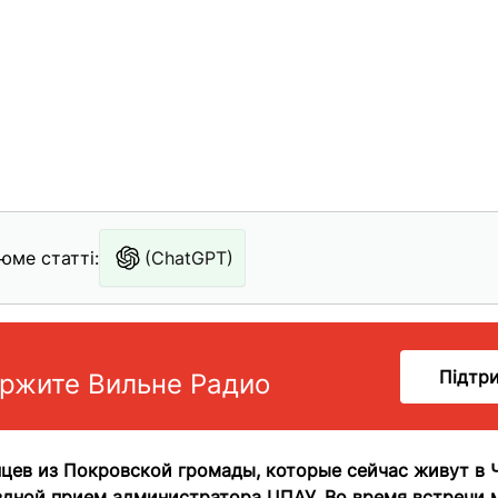
юме статті:
(ChatGPT)
Підтр
ржите Вильне Радио
цев из Покровской громады, которые сейчас живут в 
дной прием администратора ЦПАУ. Во время встречи м