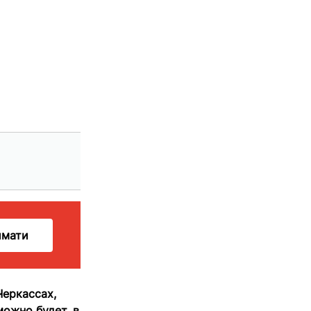
имати
Черкассах,
ожно будет, в