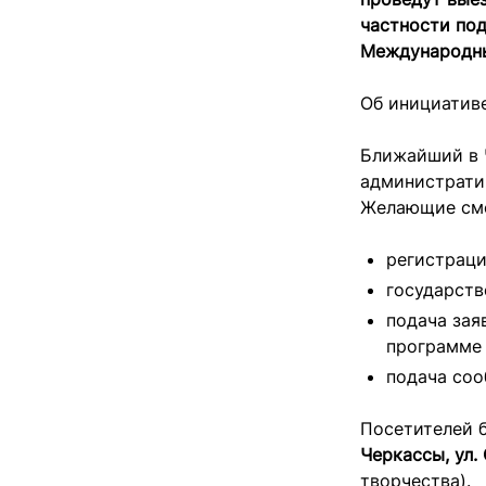
частности под
Международны
Об инициатив
Ближайший в 
административ
Желающие смог
регистраци
государств
подача зая
программе 
подача соо
Посетителей б
Черкассы, ул. 
творчества).