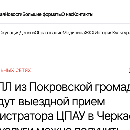
ая
Новости
Большие форматы
О нас
Контакты
Окупация
Деньги
Образование
Медицина
ЖКХ
История
Культур
ЛЬНЫХ СЕТЯХ
ПЛ из Покровской грома
дут выездной прием
истратора ЦПАУ в Черка