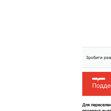
Зробити рез
Подде
Для переселен
проведут выез