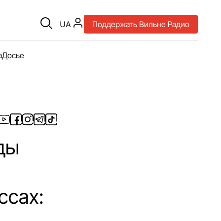
UA
Поддержать Вильне Радио
а
Досье
ды
ссах: