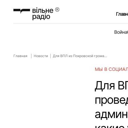
Главн
Война
Главная
Новости
Для ВПЛ из Покровской грома...
МЫ В СОЦИА
Для В
прове
админ