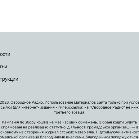
ости
тьи
трукции
2026, Свободное Радио. Использование материалов сайта только при усло
ссылки (для интернет-изданий - гиперссылка) на “Свободное Радио” не ниж
третьего абзаца.
Кампанія по збору коштів не має часових обмежень. Зібрані кошти будуть
спрямовані на реалізацію статутної діяльності громадської організації — в
основному на створення журналістських матеріалів. Підтримуючи активност
омадської організації благодійними внесками, благодійники погоджуються