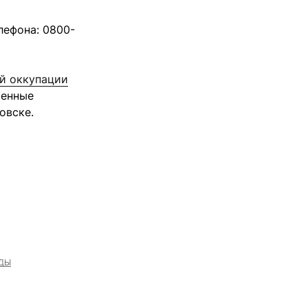
ефона: 0800-
й оккупации
оенные
овске.
ДЫ