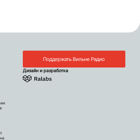
Поддержать Вильне Радио
Дизайн и разработка
вии
е
і
 на