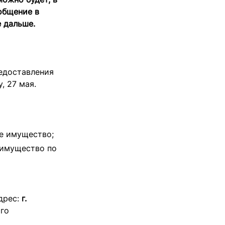
общение в
 дальше.
едоставления
, 27 мая.
е имущество;
 имущество по
Адрес:
г.
го