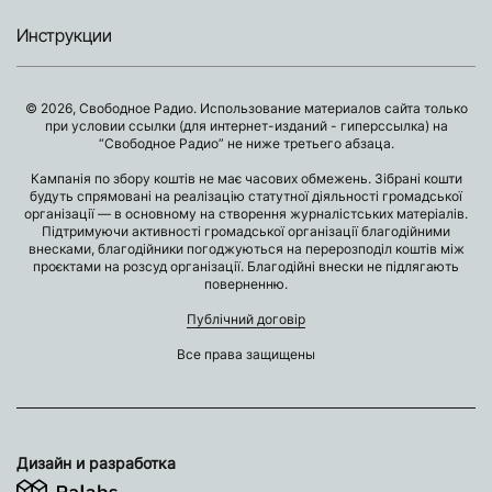
Инструкции
© 2026, Свободное Радио. Использование материалов сайта только
при условии ссылки (для интернет-изданий - гиперссылка) на
“Свободное Радио” не ниже третьего абзаца.
Кампанія по збору коштів не має часових обмежень. Зібрані кошти
будуть спрямовані на реалізацію статутної діяльності громадської
організації — в основному на створення журналістських матеріалів.
Підтримуючи активності громадської організації благодійними
внесками, благодійники погоджуються на перерозподіл коштів між
проєктами на розсуд організації. Благодійні внески не підлягають
поверненню.
Публічний договір
Все права защищены
Дизайн и разработка