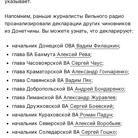
указывает.
Напомним, раньше журналисты Вильного радио
проанализировали декларации других чиновников
из Донетчины. Вы можете узнать, что декларируют:
начальник Донецкой ОВА
Вадим Филашкин
;
глава ВА Бахмута
Алексей Рева
;
глава Часовоярской ВА
Сергей Чаус
;
глава Краматорской ВА
Александр Гончаренко
;
глава Славянской ВА
Вадим Лях
;
глава Добропольской ВА
Андрей Бондаренко
;
глава Лиманской ВА
Александр Журавлев
;
глава Дружковской ВА
Сергей Боевский
;
начальник Кураховской ВА
Роман Падун
;
начальник Северской ВА
Алексей Воробьев
;
начальник Соледарской ВА
Сергей Гошко
;