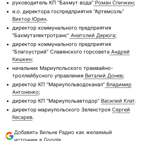
руководитель КП “Бахмут вода”
Роман Спичкин
;
и.о. директора госпредприятия “Артемсоль”
Виктор Юрин
.
директор коммунального предприятия
“Бахмутэлектротранс”
Анатолий Дерюга
;
директор коммунального предприятия
“Благоустрий” Славянского горсовета
Андрей
Кишкин
;
начальник Мариупольского трамвайно-
троллейбусного управления
Виталий Донев
;
директор КП “Мариупольводоканал”
Владимир
Антоненко
;
директор КП “Мариупольавтодор”
Василий Клат
.
директор мариупольского Зеленстроя
Сергей
Кесарев
.
Добавить Вильне Радио как желаемый
источник в Google