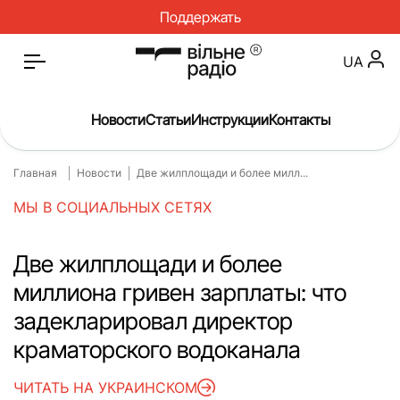
Поддержать
UA
Новости
Статьи
Инструкции
Контакты
Главная
Новости
Две жилплощади и более милл...
Главная
Новости
МЫ В СОЦИАЛЬНЫХ СЕТЯХ
Статьи
Медицина
О нас
Инструкции
Две жилплощади и более
миллиона гривен зарплаты: что
Спорт
Интервью
задекларировал директор
Досье
Репортаж
краматорского водоканала
Блог
Проекты
ЧИТАТЬ НА УКРАИНСКОМ
Спецпроекты
Архив проектов