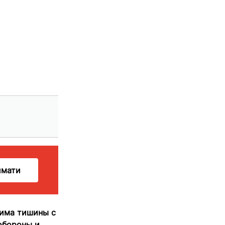
имати
жима тишины с
обороны и