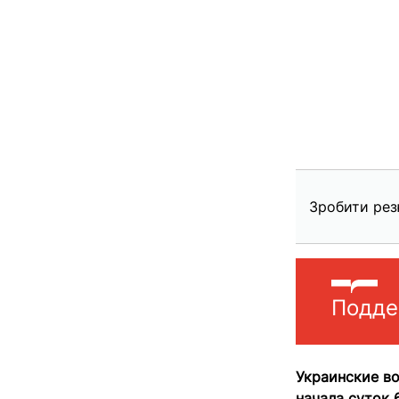
Зробити рез
Подде
Украинские в
начала суток