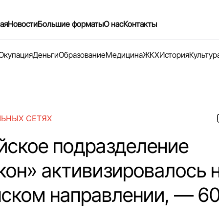
ая
Новости
Большие форматы
О нас
Контакты
Окупация
Деньги
Образование
Медицина
ЖКХ
История
Культур
ЛЬНЫХ СЕТЯХ
йское подразделение
кон» активизировалось 
ском направлении, — 6