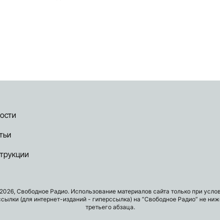
ости
тьи
трукции
2026, Свободное Радио. Использование материалов сайта только при усло
ссылки (для интернет-изданий - гиперссылка) на “Свободное Радио” не ниж
третьего абзаца.