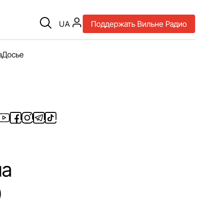
UA
Поддержать Вильне Радио
а
Досье
на
0