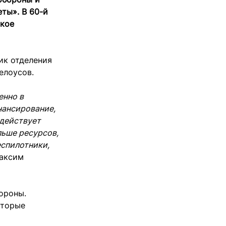
ты». В 60-й
ское
ик отделения
елоусов.
енно в
нансирование,
 действует
льше ресурсов,
еспилотники,
Максим
ороны.
оторые