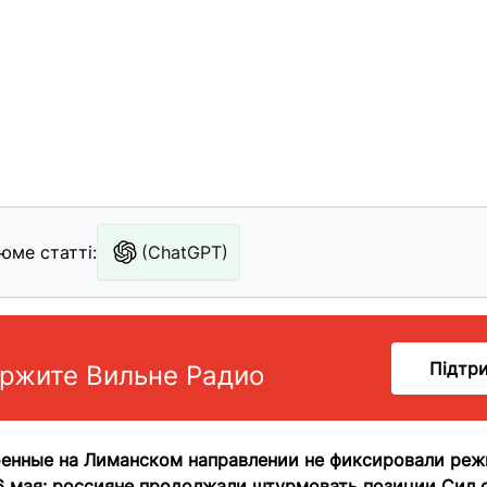
юме статті:
(ChatGPT)
Підтр
ржите Вильне Радио
оенные на Лиманском направлении не фиксировали ре
 6 мая: россияне продолжали штурмовать позиции Сил 