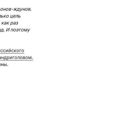
ронов-ждунов.
лько цель
 как раз
ад. И поэтому
ссийского
андриголовом.
йны.