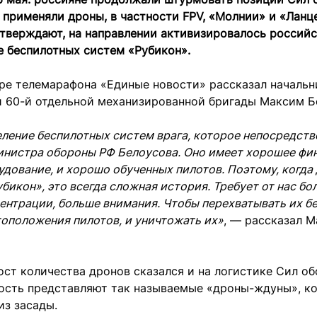
применяли дроны, в частности FPV, «Молнии» и «Ланце
утверждают, на направлении активизировалось россий
е беспилотных систем «Рубикон».
ре телемарафона «Единые новости» рассказал начальн
 60-й отдельной механизированной бригады Максим Б
ление беспилотных систем врага, которое непосредств
инистра обороны РФ Белоусова. Оно имеет хорошее фи
дование, и хорошо обученных пилотов. Поэтому, когда
убикон», это всегда сложная история. Требует от нас бо
ентрации, больше внимания. Чтобы перехватывать их б
оположения пилотов, и уничтожать их»
, — рассказал 
ост количества дронов сказался и на логистике Сил об
ость представляют так называемые «дроны-ждуны», к
из засады.