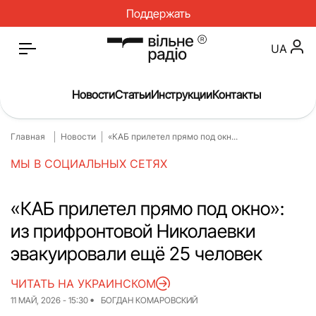
Поддержать
UA
Новости
Статьи
Инструкции
Контакты
Главная
Новости
«КАБ прилетел прямо под окн...
Главная
Новости
МЫ В СОЦИАЛЬНЫХ СЕТЯХ
Статьи
Медицина
О нас
Инструкции
«КАБ прилетел прямо под окно»:
из прифронтовой Николаевки
Спорт
Интервью
эвакуировали ещё 25 человек
Досье
Репортаж
ЧИТАТЬ НА УКРАИНСКОМ
Блог
Проекты
11 МАЙ, 2026 - 15:30
БОГДАН КОМАРОВСКИЙ
Спецпроекты
Архив проектов