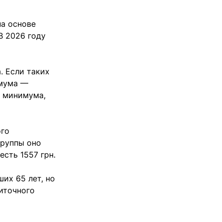
на основе
В 2026 году
 Если таких
имума —
о минимума,
ого
группы оно
есть 1557 грн.
их 65 лет, но
иточного