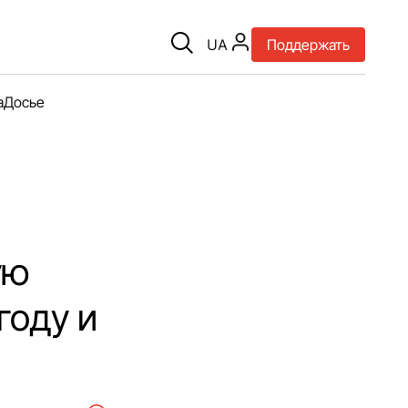
UA
Поддержать
а
Досье
ую
году и