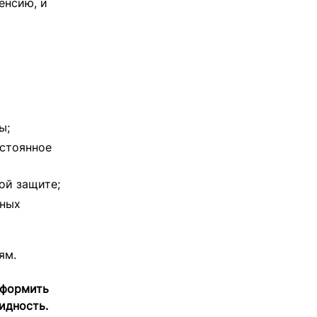
енсию, и
ы;
остоянное
ой защите;
нных
ям.
оформить
идность.