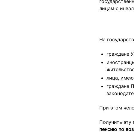
государствен
лицам с инва
На государст
граждане У
иностранцы
жительство
лица, имею
граждане П
законодате
При этом чел
Получить эту
пенсию по воз