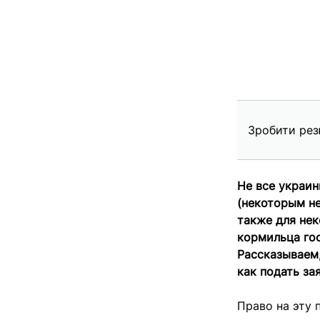
Зробити рез
Не все украи
(некоторым не
также для не
кормильца го
Рассказываем,
как подать за
Право на эту 