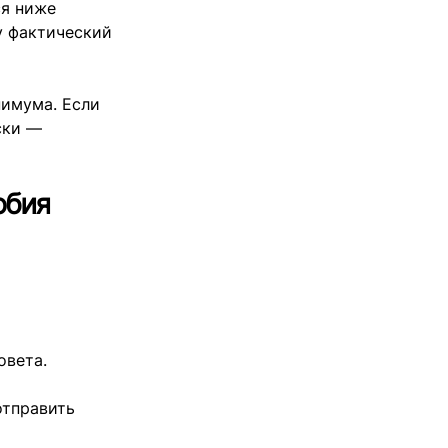
ся ниже
у фактический
нимума. Если
ски —
обия
овета.
отправить