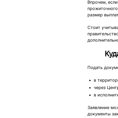
Впрочем, если
прожиточного
размер выпла
Стоит учитыва
правительств
дополнительн
Куд
Подать докум
в территор
через Цент
в исполнит
Заявление мож
документы за