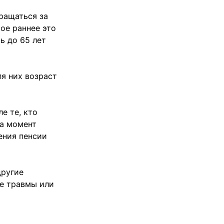
ращаться за
ое раннее это
ь до 65 лет
ля них возраст
е те, кто
на момент
ения пенсии
другие
ые травмы или