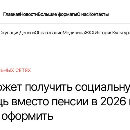
Главная
Новости
Большие форматы
О нас
Контакты
Окупация
Деньги
Образование
Медицина
ЖКХ
История
Культур
ЛЬНЫХ СЕТЯХ
ожет получить социальн
ь вместо пенсии в 2026 
ё оформить