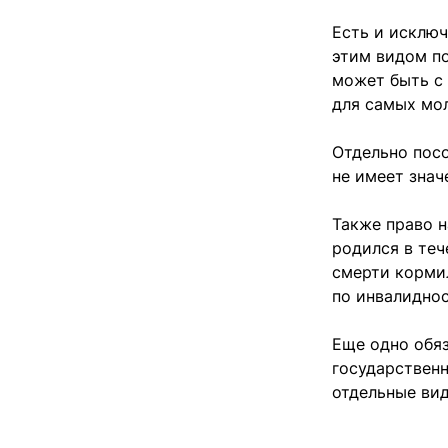
Есть и исключ
этим видом п
может быть с 
для самых мол
Отдельно посо
не имеет знач
Также право н
родился в теч
смерти кормил
по инвалидност
Еще одно обяз
государствен
отдельные ви