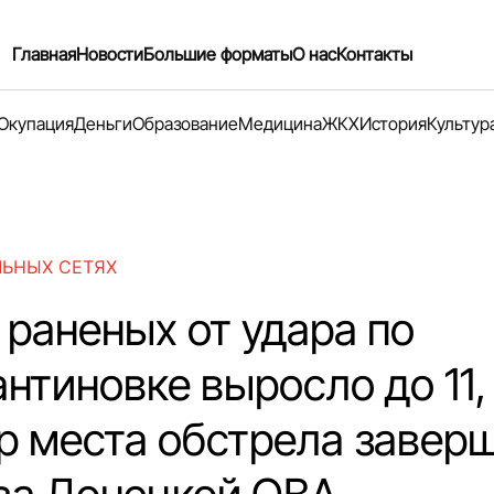
Главная
Новости
Большие форматы
О нас
Контакты
Окупация
Деньги
Образование
Медицина
ЖКХ
История
Культур
ЛЬНЫХ СЕТЯХ
 раненых от удара по
нтиновке выросло до 11,
р места обстрела завер