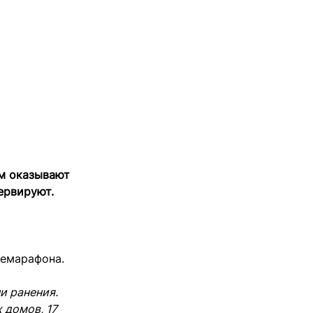
ым оказывают
ервируют.
лемарафона.
и ранения.
 домов, 17