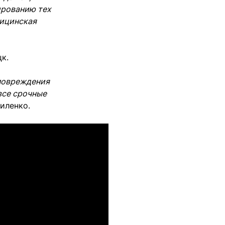
ированию тех
дицинская
к.
 повреждения
все срочные
риленко.