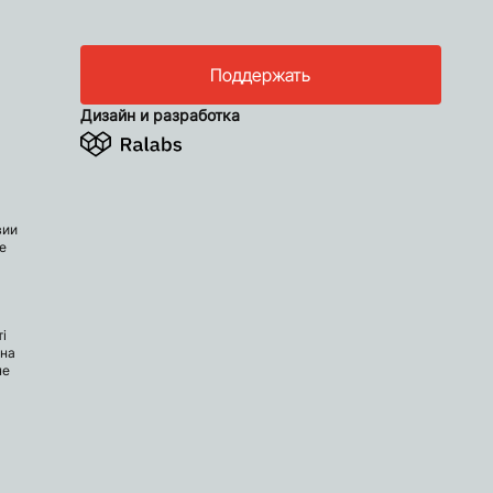
Поддержать
Дизайн и разработка
вии
е
і
 на
не