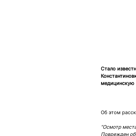
Стало извест
Константиновк
медицинскую 
Об этом расск
“Осмотр места
Поврежден объ