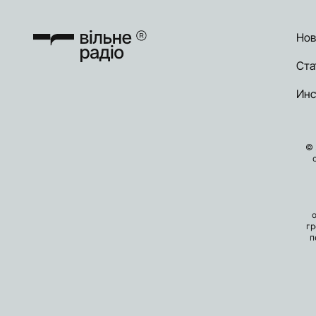
Нов
Ста
Инс
© 
гр
п