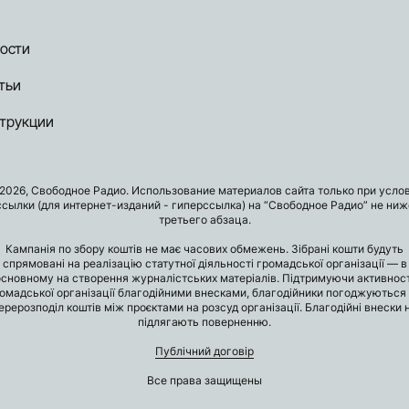
ости
тьи
трукции
2026, Свободное Радио. Использование материалов сайта только при усло
ссылки (для интернет-изданий - гиперссылка) на “Свободное Радио” не ниж
третьего абзаца.
Кампанія по збору коштів не має часових обмежень. Зібрані кошти будуть
спрямовані на реалізацію статутної діяльності громадської організації — в
основному на створення журналістських матеріалів. Підтримуючи активност
омадської організації благодійними внесками, благодійники погоджуються
ерерозподіл коштів між проєктами на розсуд організації. Благодійні внески 
підлягають поверненню.
Публічний договір
Все права защищены