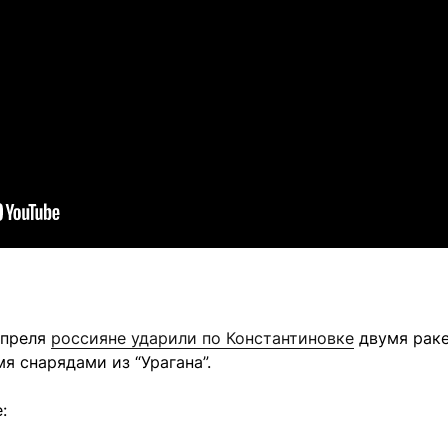
апреля
россияне ударили по Константиновке
двумя раке
я снарядами из “Урагана”.
: