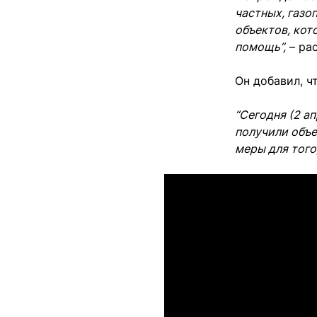
частных, газо
объектов, кот
помощь”,
– ра
Он добавил, ч
“Сегодня (2 а
получили объе
меры для того