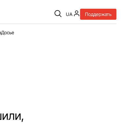
UA
Поддержать
а
Досье
шили,