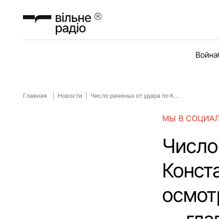
Война
Главная
Новости
Число раненых от удара по К...
МЫ В СОЦИА
Число
Конста
осмот