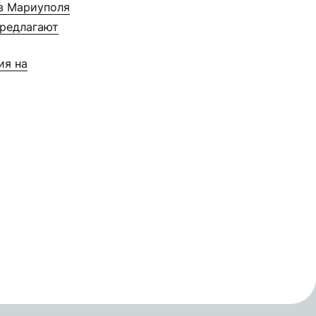
в Мариуполя
предлагают
ия на