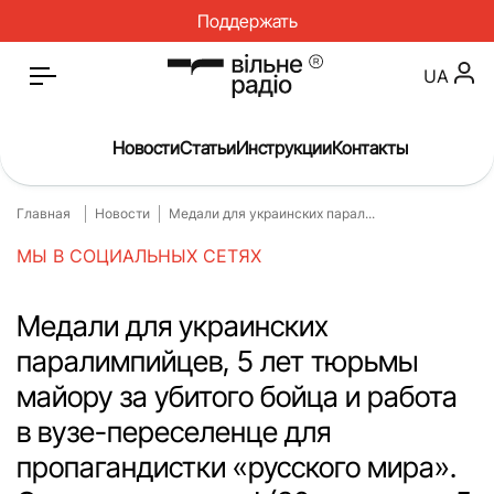
Поддержать
UA
Новости
Статьи
Инструкции
Контакты
Главная
Новости
Медали для украинских парал...
Главная
Новости
МЫ В СОЦИАЛЬНЫХ СЕТЯХ
Статьи
Медицина
О нас
Инструкции
Медали для украинских
паралимпийцев, 5 лет тюрьмы
Спорт
Интервью
майору за убитого бойца и работа
Досье
Репортаж
в вузе-переселенце для
Блог
Проекты
пропагандистки «русского мира».
Спецпроекты
Архив проектов