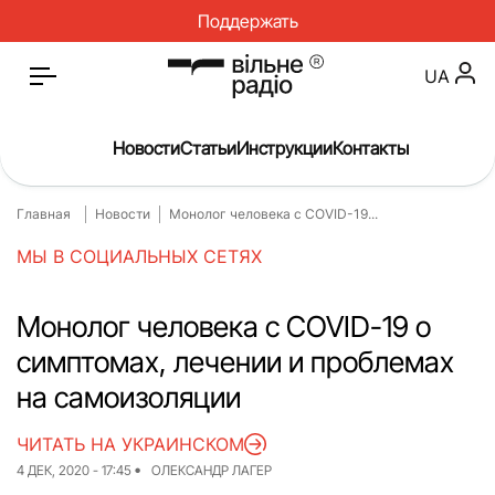
Поддержать
UA
Новости
Статьи
Инструкции
Контакты
Главная
Новости
Монолог человека с COVID-19...
Главная
Новости
МЫ В СОЦИАЛЬНЫХ СЕТЯХ
Статьи
Медицина
О нас
Инструкции
Монолог человека с COVID-19 о
симптомах, лечении и проблемах
Спорт
Интервью
на самоизоляции
Досье
Репортаж
ЧИТАТЬ НА УКРАИНСКОМ
Блог
Проекты
4 ДЕК, 2020 - 17:45
ОЛЕКСАНДР ЛАГЕР
Спецпроекты
Архив проектов