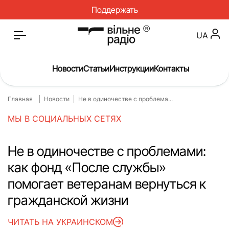
Поддержать
UA
Новости
Статьи
Инструкции
Контакты
Главная
Новости
Не в одиночестве с проблема...
Главная
Новости
МЫ В СОЦИАЛЬНЫХ СЕТЯХ
Статьи
Медицина
О нас
Инструкции
Не в одиночестве с проблемами:
как фонд «После службы»
Спорт
Интервью
помогает ветеранам вернуться к
Досье
Репортаж
гражданской жизни
Блог
Проекты
ЧИТАТЬ НА УКРАИНСКОМ
Спецпроекты
Архив проектов