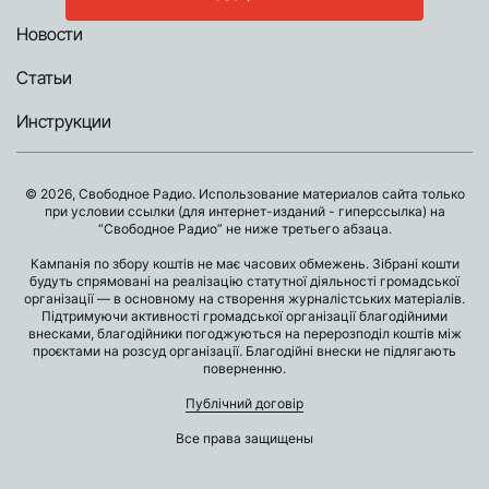
Новости
Статьи
Инструкции
© 2026, Свободное Радио. Использование материалов сайта только
при условии ссылки (для интернет-изданий - гиперссылка) на
“Свободное Радио” не ниже третьего абзаца.
Кампанія по збору коштів не має часових обмежень. Зібрані кошти
будуть спрямовані на реалізацію статутної діяльності громадської
організації — в основному на створення журналістських матеріалів.
Підтримуючи активності громадської організації благодійними
внесками, благодійники погоджуються на перерозподіл коштів між
проєктами на розсуд організації. Благодійні внески не підлягають
поверненню.
Публічний договір
Все права защищены