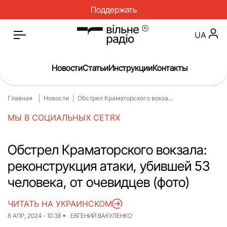
Поддержать
UA
Новости
Статьи
Инструкции
Контакты
Главная
Новости
Обстрел Краматорского вокза...
Главная
Новости
МЫ В СОЦИАЛЬНЫХ СЕТЯХ
Статьи
Медицина
О нас
Инструкции
Обстрел Краматорского вокзала:
реконструкция атаки, убившей 53
Спорт
Интервью
человека, от очевидцев (фото)
Досье
Репортаж
ЧИТАТЬ НА УКРАИНСКОМ
Блог
Проекты
8 АПР, 2024 - 10:38
ЕВГЕНИЙ ВАКУЛЕНКО
Спецпроекты
Архив проектов