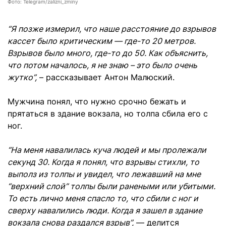
Фото: Telegram/zalizni_zminy
“Я позже измерил, что наше расстояние до взрывов
кассет было критическим — где-то 20 метров.
Взрывов было много, где-то до 50. Как объяснить,
что потом началось, я не знаю – это было очень
жутко”,
– рассказывает Антон Малюский.
Мужчина понял, что нужно срочно бежать и
прятаться в здание вокзала, но толпа сбила его с
ног.
“На меня навалилась куча людей и мы пролежали
секунд 30. Когда я понял, что взрывы стихли, то
выполз из толпы и увидел, что лежавший на мне
“верхний слой” толпы были ранеными или убитыми.
То есть лично меня спасло то, что сбили с ног и
сверху навалились люди. Когда я зашел в здание
вокзала снова раздался взрыв”,
— делится