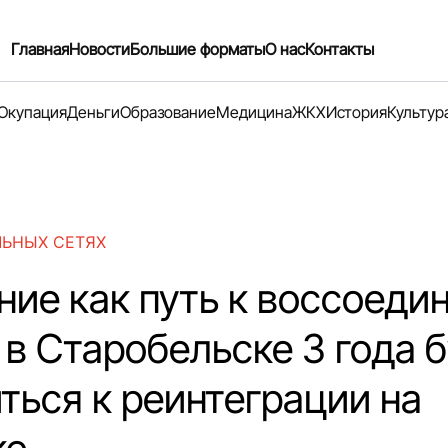
Главная
Новости
Большие форматы
О нас
Контакты
Окупация
Деньги
Образование
Медицина
ЖКХ
История
Культур
ЛЬНЫХ СЕТЯХ
ние как путь к воссоеди
 в Старобельске 3 года 
ться к реинтеграции на