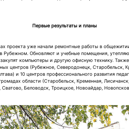
Первые результаты и планы
ках проекта уже начали ремонтные работы в общежити
в Рубежном. Обновляют и учебные помещения, утепляют
 закупят компьютеры и другую офисную технику. Также
бных центров (Рубежное, Северодонецк, Старобельск, К
лтава) и 10 центров профессионального развития педа
громадах области (Старобельск, Кременная, Лисичанск
 Сватово, Беловодск, Троицкое, Новоайдар, Новопсков