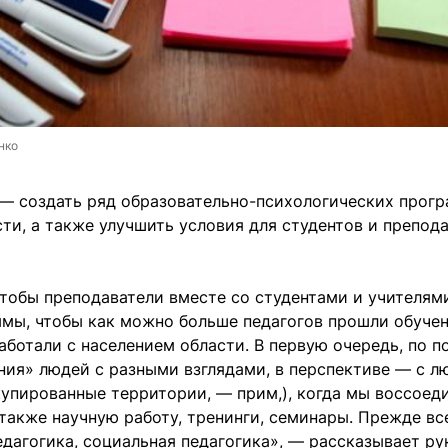
нко
 — создать ряд образовательно-психологических прог
ти, а также улучшить условия для студентов и препод
чтобы преподаватели вместе со студентами и учителям
мы, чтобы как можно больше педагогов прошли обучен
ботали с населением области. В первую очередь, по п
ия» людей с разными взглядами, в перспективе — с л
упированные территории, — прим,), когда мы воссоед
также научную работу, тренинги, семинары. Прежде вс
едагогика, социальная педагогика», — рассказывает р