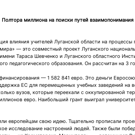
Полтора миллиона на поиски путей взаимопонимания
ция влияния учителей Луганской области на процессы
 мира» — это совместный проект Луганского национал
имени Тараса Шевченко и Луганского областного Инст
го педагогического образования. Он рассчитан на 3 го
инансирования — 1 582 841 евро. Это деньги Евросою
ддержка ЕС для перемещенных учебных заведений на в
олько вузов, которые переехали с оккупированной те
иллионов евро. Наибольший грант выиграл университе
ли европейцам свою идею. Тщательно прописали проек
кое исследование настроений людей. Также были побе