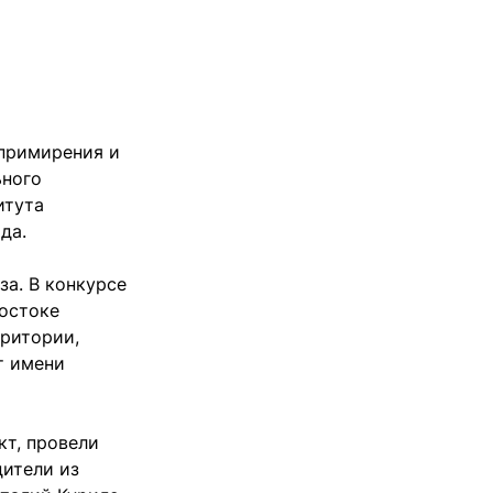
 примирения и
ьного
итута
да.
за. В конкурсе
остоке
рритории,
т имени
т, провели
дители из