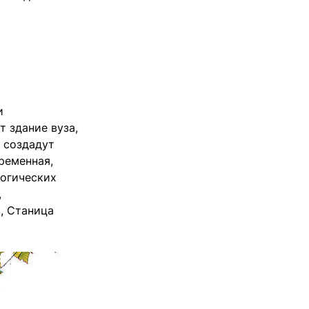
и
 здание вуза,
 создадут
ременная,
гогических
,
, Станица