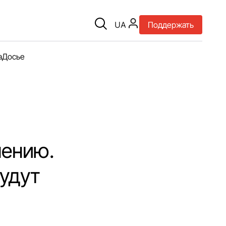
UA
Поддержать
а
Досье
нению.
будут