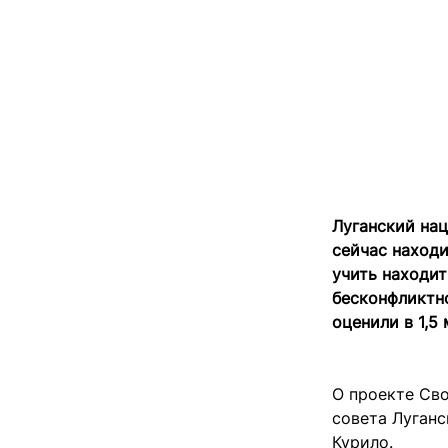
Луганский на
сейчас находи
учить находит
бесконфликтно
оценили в 1,5
О проекте Сво
совета Луганс
Курило.