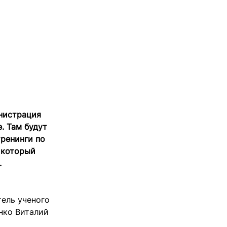
нистрация
. Там будут
тренинги по
, который
.
тель ученого
нко Виталий