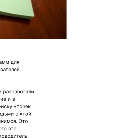
рамм для
авателей
и разработали
ие и в
оиску «точек
юдьми с «той
инимся. Это
его это
уководитель