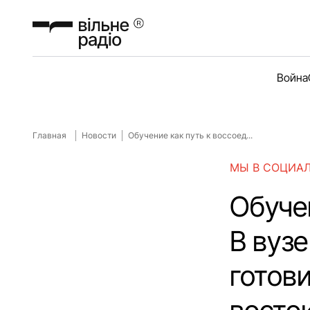
Война
Главная
Новости
Обучение как путь к воссоед...
МЫ В СОЦИА
Обуче
В вузе
готови