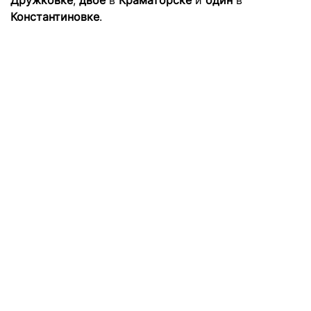
Дружковке
,
двое
в
Краматорске
и
один
в
Константиновке
.