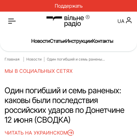
Поддержать
UA
Новости
Статьи
Инструкции
Контакты
Главная
Новости
Один погибший и семь ранены...
Главная
Новости
МЫ В СОЦИАЛЬНЫХ СЕТЯХ
Статьи
Медицина
О нас
Инструкции
Один погибший и семь раненых:
каковы были последствия
Спорт
Интервью
российских ударов по Донетчине
Досье
Репортаж
12 июня (СВОДКА)
Блог
Проекты
ЧИТАТЬ НА УКРАИНСКОМ
Спецпроекты
Архив проектов