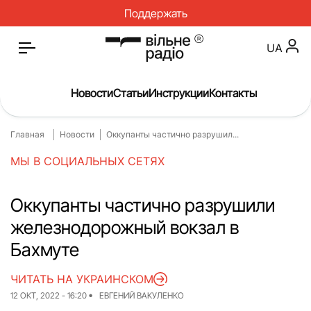
Поддержать
UA
Новости
Статьи
Инструкции
Контакты
Главная
Новости
Оккупанты частично разрушил...
Главная
Новости
МЫ В СОЦИАЛЬНЫХ СЕТЯХ
Статьи
Медицина
О нас
Инструкции
Оккупанты частично разрушили
железнодорожный вокзал в
Спорт
Интервью
Бахмуте
Досье
Репортаж
ЧИТАТЬ НА УКРАИНСКОМ
Блог
Проекты
12 ОКТ, 2022 - 16:20
ЕВГЕНИЙ ВАКУЛЕНКО
Спецпроекты
Архив проектов