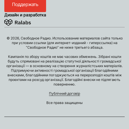
Поддержать
Дизайн и разработка
© 2026, Свободное Радио. Использование материалов сайта только
при условии ссылки (для интернет-изданий - гиперссылка) на
“Свободное Радио” не ниже третьего абзаца.
Кампанія по збору коштів не має часових обмежень. Зібрані кошти
будуть спрямовані на реалізацію статутної діяльності громадської
організації — в основному на створення журналістських матеріалів.
Підтримуючи активності громадської організації благодійними
внесками, благодійники погоджуються на перерозподіл коштів між
проєктами на розсуд організації. Благодійні внески не підлягають
поверненню.
Публічний договір
Все права защищены